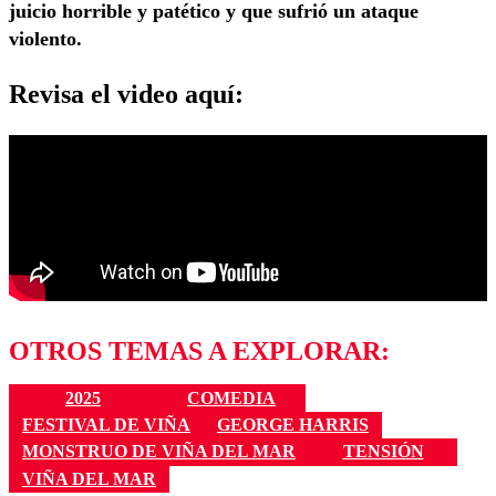
juicio horrible y patético y que sufrió un ataque
violento.
Revisa el video aquí:
OTROS TEMAS A EXPLORAR:
2025
COMEDIA
FESTIVAL DE VIÑA
GEORGE HARRIS
MONSTRUO DE VIÑA DEL MAR
TENSIÓN
VIÑA DEL MAR