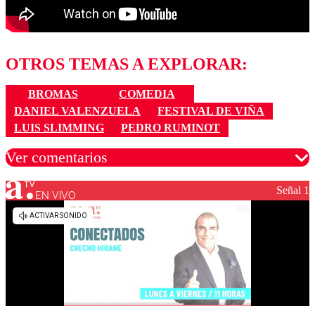
OTROS TEMAS A EXPLORAR:
BROMAS
COMEDIA
DANIEL VALENZUELA
FESTIVAL DE VIÑA
LUIS SLIMMING
PEDRO RUMINOT
Ver comentarios
Señal 1
EN VIVO
Los comentarios son moderados para garantizar un
diálogo respetuoso.
Nombre
Correo