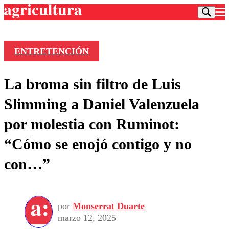
ENTRETENCIÓN
Podcast
La broma sin filtro de Luis
Frecuencias
Agricultura TV
Slimming a Daniel Valenzuela
Deportes
por molestia con Ruminot:
Entretención
Colo Colo
Noticias
“Cómo se enojó contigo y no
Motor
Vida Social
Otros Deportes
Dato Practico
con…”
Publicaciones en medios
Seleccion Chilena
Economía
Opinión
Torneo Internacional
Internacional
Programas
Torneo Nacional
Nacional
Comercial
por
Monserrat Duarte
Universidad Católica
Política
marzo 12, 2025
Universidad de Chile
Sustentabilidad