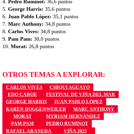
4.
Pedro Ruminot:
36,6 puntos
5.
George Harris:
35,6 puntos
6.
Juan Pablo López:
35,1 puntos
7.
Marc Anthony:
34,8 puntos
8.
Carlos Vives:
34,8 puntos
9.
Pam Pam:
30,0 puntos
10.
Morat:
26,8 puntos
OTROS TEMAS A EXPLORAR:
CARLOS VIVES
CHIQUI AGUAYO
EDO CAROE
FESTIVAL DE VIÑA DEL MAR
GEORGE HARRIS
JUAN PABLO LÓPEZ
KAREN DOGGENWEILER
MARC ANTHONY
MORAT
MYRIAM HERNÁNDEZ
PAM PAM
PEDRO RUMINOT
RAFAEL ARANEDA
VIÑA 2025