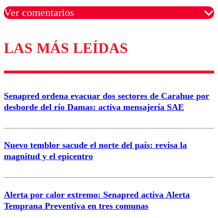
Ver comentarios
LAS MÁS LEÍDAS
Los comentarios son moderados para garantizar un
diálogo respetuoso.
Nombre
Senapred ordena evacuar dos sectores de Carahue por
Correo
desborde del río Damas: activa mensajería SAE
Nuevo temblor sacude el norte del país: revisa la
magnitud y el epicentro
Enviar comentario
Alerta por calor extremo: Senapred activa Alerta
Temprana Preventiva en tres comunas