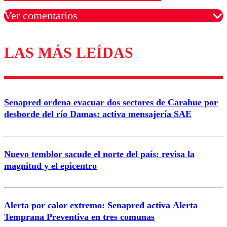
Ver comentarios
LAS MÁS LEÍDAS
Los comentarios son moderados para garantizar un
diálogo respetuoso.
Nombre
Senapred ordena evacuar dos sectores de Carahue por
Correo
desborde del río Damas: activa mensajería SAE
Nuevo temblor sacude el norte del país: revisa la
magnitud y el epicentro
Enviar comentario
Alerta por calor extremo: Senapred activa Alerta
Temprana Preventiva en tres comunas