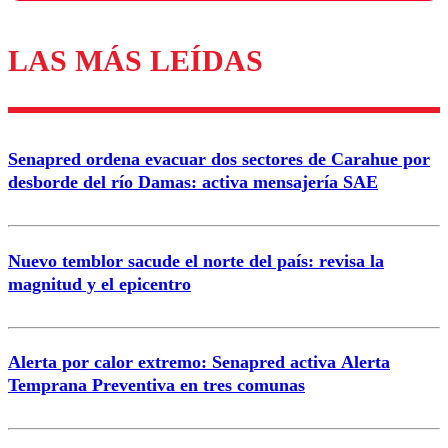
LAS MÁS LEÍDAS
Los comentarios son moderados para garantizar un
diálogo respetuoso.
Nombre
Senapred ordena evacuar dos sectores de Carahue por
Correo
desborde del río Damas: activa mensajería SAE
Nuevo temblor sacude el norte del país: revisa la
magnitud y el epicentro
Enviar comentario
Alerta por calor extremo: Senapred activa Alerta
Temprana Preventiva en tres comunas