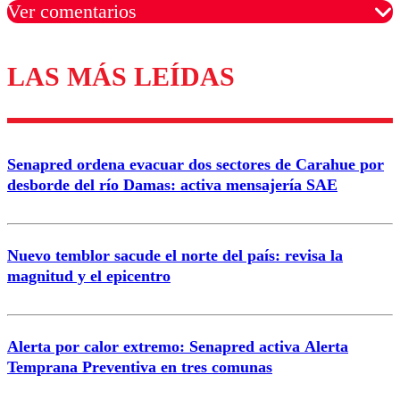
Ver comentarios
LAS MÁS LEÍDAS
Los comentarios son moderados para garantizar un
diálogo respetuoso.
Nombre
Senapred ordena evacuar dos sectores de Carahue por
Correo
desborde del río Damas: activa mensajería SAE
Nuevo temblor sacude el norte del país: revisa la
magnitud y el epicentro
Enviar comentario
Alerta por calor extremo: Senapred activa Alerta
Temprana Preventiva en tres comunas