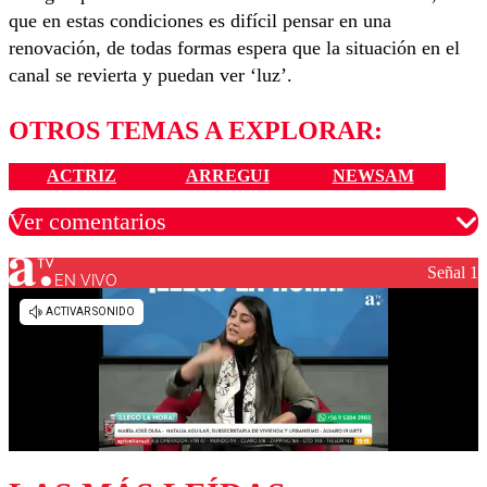
que en estas condiciones es difícil pensar en una
renovación, de todas formas espera que la situación en el
canal se revierta y puedan ver ‘luz’.
OTROS TEMAS A EXPLORAR:
ACTRIZ
ARREGUI
NEWSAM
Ver comentarios
Señal 1
EN VIVO
Los comentarios son moderados para garantizar un
diálogo respetuoso.
Nombre
Correo