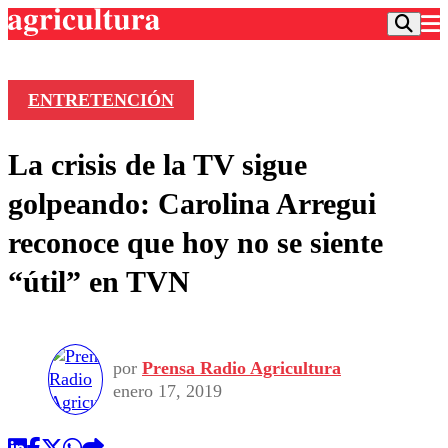
ENTRETENCIÓN
Podcast
La crisis de la TV sigue
Frecuencias
Agricultura TV
golpeando: Carolina Arregui
Deportes
reconoce que hoy no se siente
Entretención
Colo Colo
Noticias
“útil” en TVN
Motor
Vida Social
Otros Deportes
Dato Practico
Publicaciones en medios
Seleccion Chilena
Economía
Opinión
Torneo Internacional
Internacional
por
Prensa Radio Agricultura
Programas
Torneo Nacional
Nacional
enero 17, 2019
Comercial
Universidad Católica
Política
Universidad de Chile
Sustentabilidad