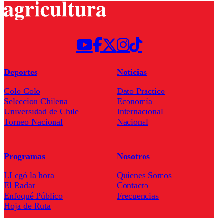
Deportes
Noticias
Colo Colo
Dato Practico
Seleccion Chilena
Economía
Universidad de Chile
Internacional
Torneo Nacional
Nacional
Programas
Nosotros
LLegó la hora
Quienes Somos
El Radar
Contacto
Enfoqué Público
Frecuencias
Hoja de Ruta