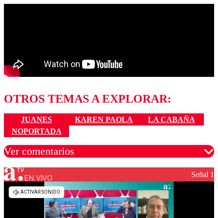
OTROS TEMAS A EXPLORAR:
JUANES
KAREN PAOLA
LA CABAÑA
NOPORTADA
Ver comentarios
Señal 1
EN VIVO
Los comentarios son moderados para garantizar un
diálogo respetuoso.
Nombre