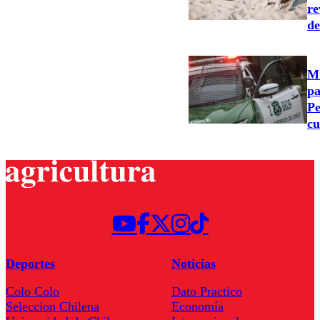
re
de
Mu
pa
Pe
cu
Deportes
Noticias
Colo Colo
Dato Practico
Seleccion Chilena
Economía