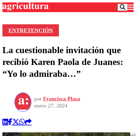
ENTRETENCIÓN
Podcast
La cuestionable invitación que
Frecuencias
Agricultura TV
recibió Karen Paola de Juanes:
Deportes
“Yo lo admiraba…”
Entretención
Colo Colo
Noticias
Motor
Vida Social
Otros Deportes
Dato Practico
Publicaciones en medios
por
Francisca Plaza
Seleccion Chilena
Economía
Opinión
enero 27, 2024
Torneo Internacional
Internacional
Programas
Torneo Nacional
Nacional
Comercial
Universidad Católica
Política
Universidad de Chile
Sustentabilidad