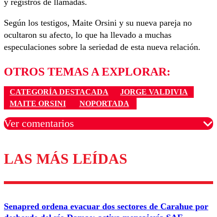
y registros de llamadas.
Según los testigos, Maite Orsini y su nueva pareja no
ocultaron su afecto, lo que ha llevado a muchas
especulaciones sobre la seriedad de esta nueva relación.
OTROS TEMAS A EXPLORAR:
CATEGORÍA DESTACADA
JORGE VALDIVIA
MAITE ORSINI
NOPORTADA
Ver comentarios
LAS MÁS LEÍDAS
Los comentarios son moderados para garantizar un
diálogo respetuoso.
Nombre
Senapred ordena evacuar dos sectores de Carahue por
Correo