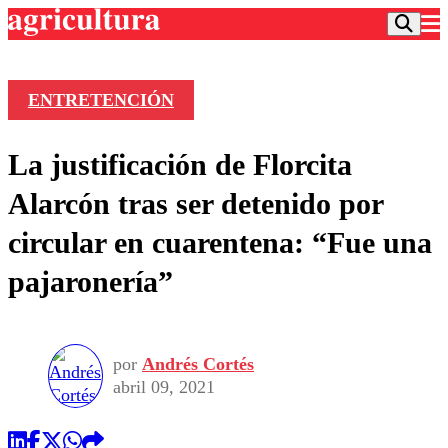
ENTRETENCIÓN
Podcast
La justificación de Florcita
Frecuencias
Agricultura TV
Alarcón tras ser detenido por
Deportes
circular en cuarentena: “Fue una
Entretención
Colo Colo
Noticias
pajaronería”
Motor
Vida Social
Otros Deportes
Dato Practico
Publicaciones en medios
Seleccion Chilena
Economía
Opinión
Torneo Internacional
Internacional
por
Andrés Cortés
Programas
Torneo Nacional
Nacional
abril 09, 2021
Comercial
Universidad Católica
Política
Universidad de Chile
Sustentabilidad