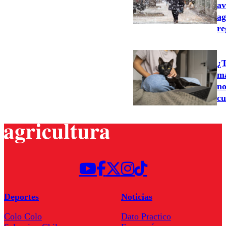
av
ag
re
¿T
ma
no
cu
Deportes
Noticias
Colo Colo
Dato Practico