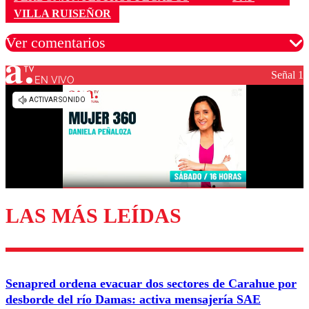
VILLA RUISEÑOR
Ver comentarios
Señal 1
EN VIVO
Los comentarios son moderados para garantizar un
diálogo respetuoso.
Nombre
Correo
LAS MÁS LEÍDAS
Enviar comentario
Senapred ordena evacuar dos sectores de Carahue por
desborde del río Damas: activa mensajería SAE