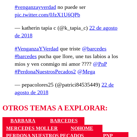
#venganzayverdad
no puede ser
pic.twitter.com/0JzX1U6QPb
— katherin tapia c (@k_tapia_c)
22 de agosto
de 2018
#VenganzaYVerdad
que triste
@barcedes
#barcedes
pucha que llore, une tus labios a los
mios y ven conmigo mi amor ????
@PnP
#PerdonaNuestrosPecados2
@Mega
— pepacolores25 (@patrici84535449)
22 de
agosto de 2018
OTROS TEMAS A EXPLORAR:
BARBARA
BARCEDES
MERCEDES MOLLER
NOHOME
PERDONA NUESTROS PECADOS
PNP