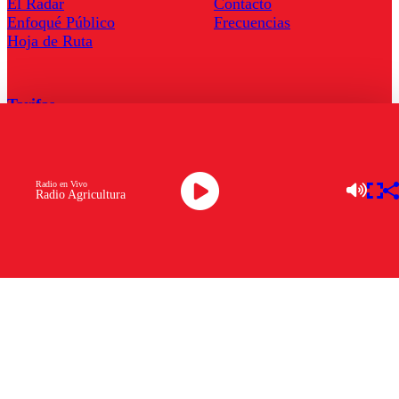
El Radar
Contacto
Enfoqué Público
Frecuencias
Hoja de Ruta
Tarifas
Comercial
Tarifas Servel Radio
Radio en Vivo
Radio Agricultura
Radio en Vivo
TV en Vivo
Descarga la APP