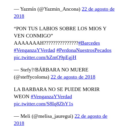
— Yazmín (@Yazmin_Ancona)
22 de agosto de
2018
“PON TUS LABIOS SOBRE LOS MIOS Y
VEN CONMIGO”
AAAAAAAH???????????????
#Barcedes
#VenganzaYVerdad
#PerdonaNuestrosPecados
pic.twitter.com/hZmQ9pEgjH
— Stefy?/BÁRBARA NO MUERE
(@steffycoloma)
22 de agosto de 2018
LA BARBARA NO SE PUEDE MORIR
WEON
#VenganzaYVerdad
pic.twitter.com/S8Iq8ZhY1s
— Meli (@melisa_jauregui)
22 de agosto de
2018