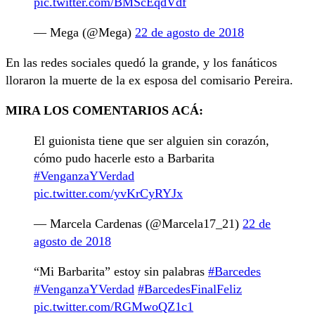
pic.twitter.com/BMScEqdVdf
— Mega (@Mega)
22 de agosto de 2018
En las redes sociales quedó la grande, y los fanáticos
lloraron la muerte de la ex esposa del comisario Pereira.
MIRA LOS COMENTARIOS ACÁ:
El guionista tiene que ser alguien sin corazón,
cómo pudo hacerle esto a Barbarita
#VenganzaYVerdad
pic.twitter.com/yvKrCyRYJx
— Marcela Cardenas (@Marcela17_21)
22 de
agosto de 2018
“Mi Barbarita” estoy sin palabras
#Barcedes
#VenganzaYVerdad
#BarcedesFinalFeliz
pic.twitter.com/RGMwoQZ1c1