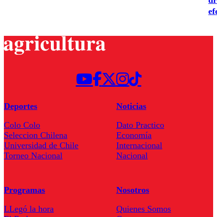
ef
Deportes
Noticias
Colo Colo
Dato Practico
Seleccion Chilena
Economía
Universidad de Chile
Internacional
Torneo Nacional
Nacional
Programas
Nosotros
LLegó la hora
Quienes Somos