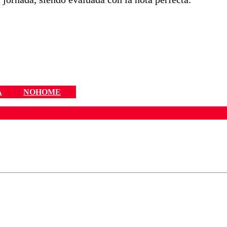
A
NOHOME
ados para garantizar un diálogo respetuoso.
Correo
Enviar c