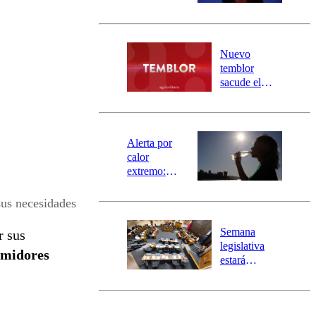
sectores de
Carahue por
desborde del
río Damas:
Nuevo
activa
temblor
mensajería
sacude el
SAE
norte del país:
revisa la
magnitud y el
epicentro
Alerta por
calor
extremo:
Senapred
activa Alerta
sus necesidades
Temprana
Preventiva en
Semana
r sus
tres comunas
legislativa
umidores
estará
marcada por
el fin de la
tramitación