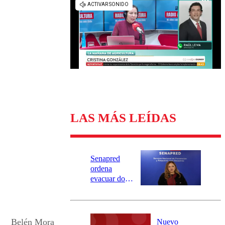
Universidad Católica
Política
Universidad de Chile
Sustentabilidad
LAS MÁS LEÍDAS
Senapred
ordena
evacuar dos
sectores de
Carahue por
desborde del
río Damas:
Belén Mora
Nuevo