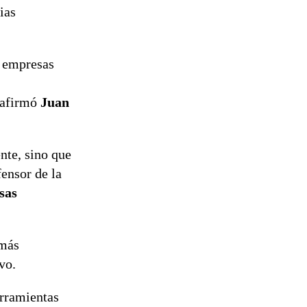
del proyecto
ias
de
reconstrucción
s empresas
 afirmó
Juan
nte, sino que
ensor de la
sas
 más
vo.
erramientas