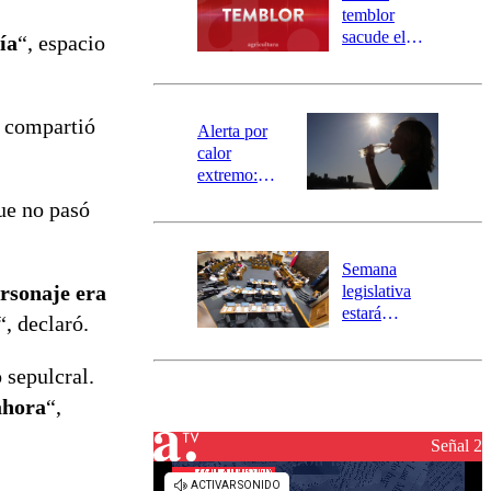
activa
temblor
mensajería
sacude el
ía
“, espacio
SAE
norte del país:
revisa la
magnitud y el
e compartió
epicentro
Alerta por
calor
extremo:
Senapred
que no pasó
activa Alerta
Temprana
Preventiva en
Semana
tres comunas
rsonaje era
legislativa
estará
“, declaró.
marcada por
el fin de la
 sepulcral.
tramitación
del proyecto
ahora
“,
de
reconstrucción
Señal 2