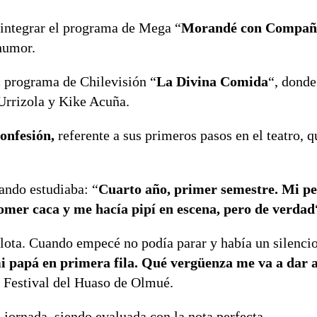
 integrar el programa de Mega “
Morandé con Compañ
 humor.
el programa de Chilevisión “
La Divina Comida
“, dond
Urrizola y Kike Acuña.
onfesión,
referente a sus primeros pasos en el teatro, 
ando estudiaba: “
Cuarto año, primer semestre. Mi pe
omer caca y me hacía pipí en escena, pero de verdad
lota. Cuando empecé no podía parar y había un silencio
 mi papá en primera fila. Qué vergüenza me va a dar 
el Festival del Huaso de Olmué.
jornada, siendo evaluada con la nota perfecta.