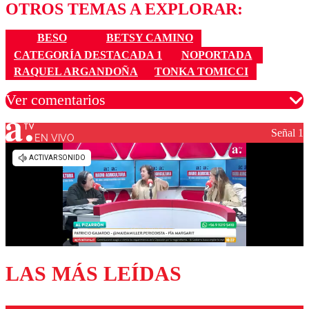
OTROS TEMAS A EXPLORAR:
BESO
BETSY CAMINO
CATEGORÍA DESTACADA 1
NOPORTADA
RAQUEL ARGANDOÑA
TONKA TOMICCI
Ver comentarios
Señal 1
EN VIVO
Los comentarios son moderados para garantizar un
diálogo respetuoso.
Nombre
Correo
LAS MÁS LEÍDAS
Enviar comentario