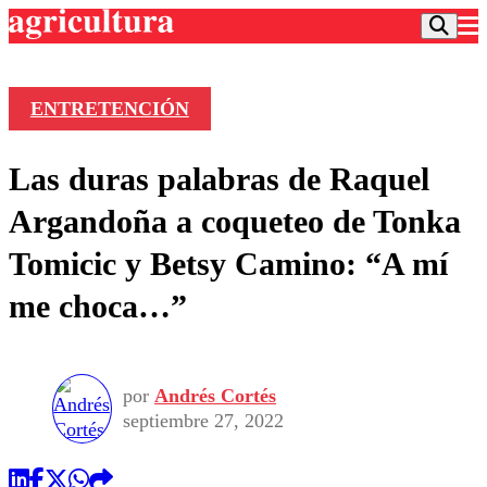
ENTRETENCIÓN
Podcast
Las duras palabras de Raquel
Frecuencias
Agricultura TV
Argandoña a coqueteo de Tonka
Deportes
Tomicic y Betsy Camino: “A mí
Entretención
Colo Colo
Noticias
me choca…”
Motor
Vida Social
Otros Deportes
Dato Practico
Publicaciones en medios
Seleccion Chilena
Economía
Opinión
Torneo Internacional
Internacional
por
Andrés Cortés
Programas
Torneo Nacional
Nacional
septiembre 27, 2022
Comercial
Universidad Católica
Política
Universidad de Chile
Sustentabilidad