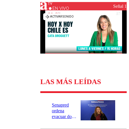
Universidad Católica
Política
Señal 1
Universidad de Chile
Sustentabilidad
EN VIVO
LAS MÁS LEÍDAS
Senapred
ordena
evacuar dos
sectores de
Carahue por