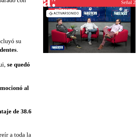
mparado con
reconstrucción
Señal 2
ncluyó su
identes
.
ui,
se quedó
emocionó al
taje de 38.6
reír a toda la