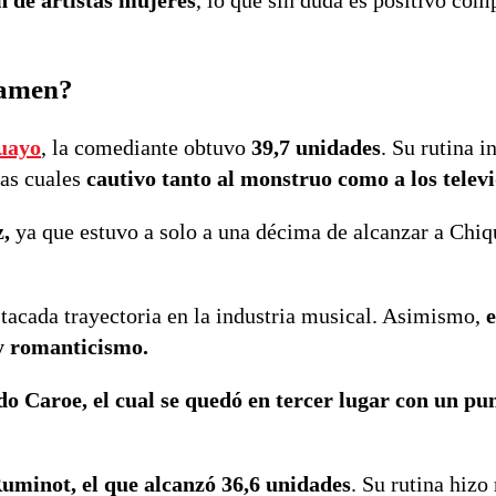
n de artistas mujeres
, lo que sin duda es positivo co
tamen?
uayo
, la comediante obtuvo
39,7 unidades
. Su rutina i
las cuales
cautivo tanto al monstruo como a los telev
z,
ya que estuvo a solo a una décima de alcanzar a Chiq
tacada trayectoria en la industria musical. Asimismo,
 y romanticismo.
do Caroe, el cual se quedó en tercer lugar con un pun
uminot, el que alcanzó 36,6 unidades
. Su rutina hizo 