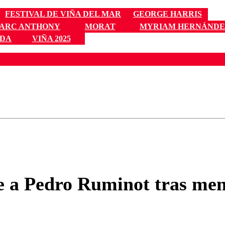
FESTIVAL DE VIÑA DEL MAR
GEORGE HARRIS
ARC ANTHONY
MORAT
MYRIAM HERNÁNDE
EDA
VIÑA 2025
ados para garantizar un diálogo respetuoso.
Correo
Enviar c
e a Pedro Ruminot tras men