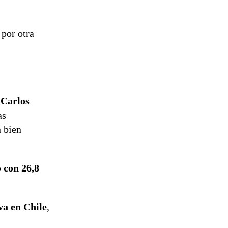
, por otra
 Carlos
as
n bien
 con 26,8
iva en Chile
,