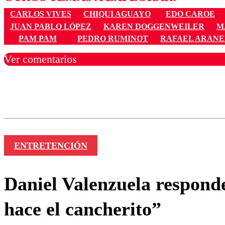
CARLOS VIVES
CHIQUI AGUAYO
EDO CAROE
JUAN PABLO LÓPEZ
KAREN DOGGENWEILER
M
PAM PAM
PEDRO RUMINOT
RAFAEL ARAN
Ver comentarios
Los comentarios son moder
Nombre
ENTRETENCIÓN
Daniel Valenzuela respond
hace el cancherito”