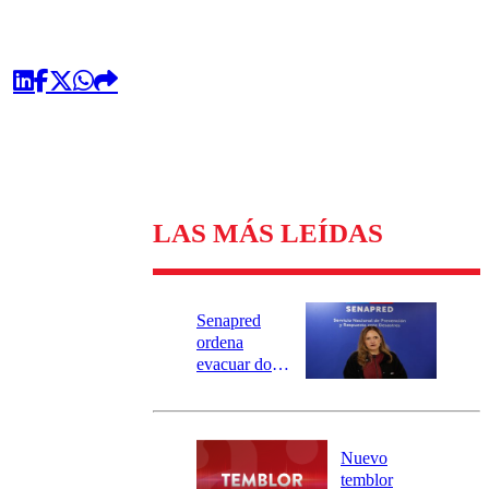
LAS MÁS LEÍDAS
Senapred
ordena
evacuar dos
sectores de
Carahue por
desborde del
río Damas:
Nuevo
activa
temblor