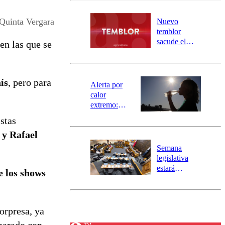
desborde del
río Damas:
Quinta Vergara
Nuevo
activa
temblor
mensajería
sacude el
en las que se
SAE
norte del país:
revisa la
magnitud y el
ís
, pero para
epicentro
Alerta por
calor
extremo:
Senapred
stas
activa Alerta
 y Rafael
Temprana
Preventiva en
Semana
tres comunas
legislativa
estará
e los shows
marcada por
el fin de la
tramitación
del proyecto
orpresa, ya
de