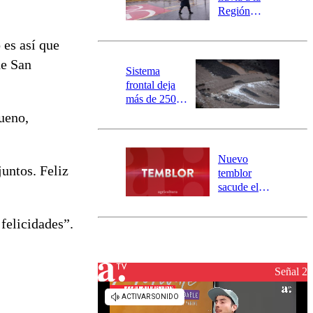
mensajería
Región
SAE
Metropolitana:
este es el
 es así que
pronóstico de
de San
la DMC para
Sistema
este viernes
frontal deja
más de 250
damnificados
ueno,
y 317
personas
aisladas entre
Nuevo
Valparaíso y
juntos. Feliz
temblor
Los Ríos
sacude el
norte del país:
revisa la
felicidades”.
magnitud y el
epicentro
Señal 2