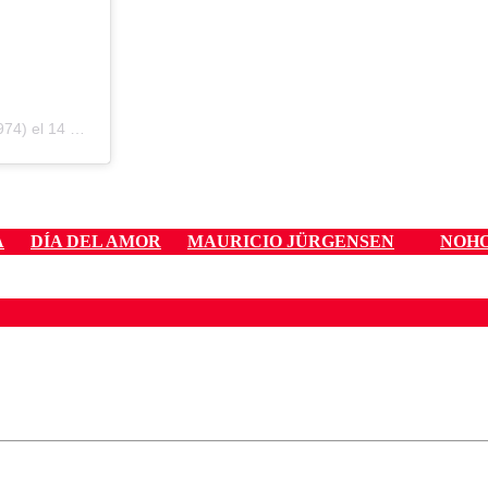
74) el
14 Feb, 2019 a las 6:15 PST
A
DÍA DEL AMOR
MAURICIO JÜRGENSEN
NOH
ados para garantizar un diálogo respetuoso.
Correo