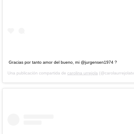
Gracias por tanto amor del bueno, mi @jurgensen1974 ?
Una publicación compartida de
carolina urrejola
(@carolaurrejolatv