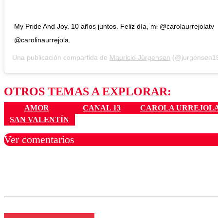
My Pride And Joy. 10 años juntos. Feliz día, mi @carolaurrejolatv
@carolinaurrejola.
Una publicación compartida de
Mauricio Jürgensen
(@jurgensen19
OTROS TEMAS A EXPLORAR:
AMOR
CANAL 13
CAROLA URREJOL
SAN VALENTÍN
Ver comentarios
Los comentarios son moder
Nombre