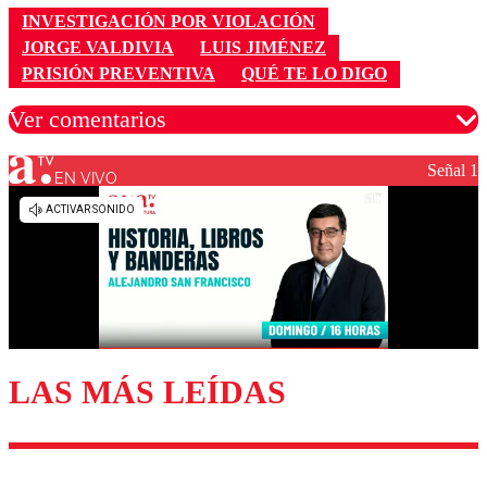
INVESTIGACIÓN POR VIOLACIÓN
JORGE VALDIVIA
LUIS JIMÉNEZ
PRISIÓN PREVENTIVA
QUÉ TE LO DIGO
Ver comentarios
Señal 1
EN VIVO
Los comentarios son moderados para garantizar un
diálogo respetuoso.
Nombre
Correo
LAS MÁS LEÍDAS
Enviar comentario