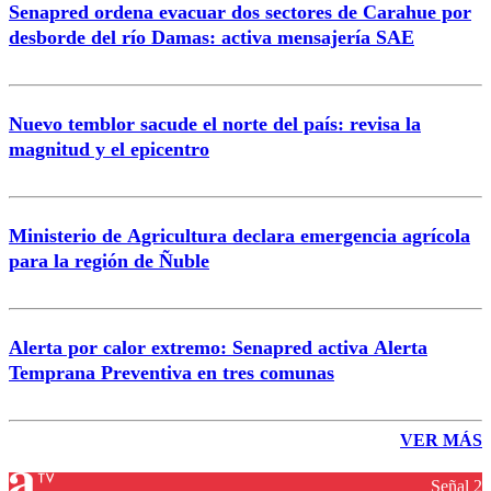
Senapred ordena evacuar dos sectores de Carahue por
desborde del río Damas: activa mensajería SAE
Nuevo temblor sacude el norte del país: revisa la
magnitud y el epicentro
Ministerio de Agricultura declara emergencia agrícola
para la región de Ñuble
Alerta por calor extremo: Senapred activa Alerta
Temprana Preventiva en tres comunas
VER MÁS
Señal 2