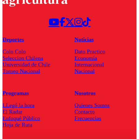
Deportes
Noticias
Colo Colo
Dato Practico
Seleccion Chilena
Economía
Universidad de Chile
Internacional
Torneo Nacional
Nacional
Programas
Nosotros
LLegó la hora
Quienes Somos
El Radar
Contacto
Enfoqué Público
Frecuencias
Hoja de Ruta