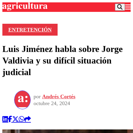
ENTRETENCIÓN
Podcast
Luis Jiménez habla sobre Jorge
Frecuencias
Agricultura TV
Valdivia y su difícil situación
Deportes
judicial
Entretención
Colo Colo
Noticias
Motor
Vida Social
Otros Deportes
Dato Practico
Publicaciones en medios
por
Andrés Cortés
Seleccion Chilena
Economía
Opinión
octubre 24, 2024
Torneo Internacional
Internacional
Programas
Torneo Nacional
Nacional
Comercial
Universidad Católica
Política
Universidad de Chile
Sustentabilidad