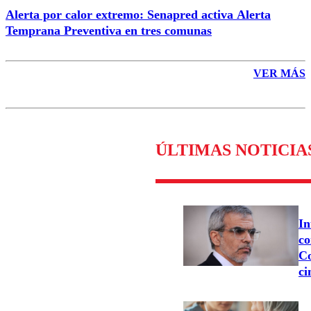
Alerta por calor extremo: Senapred activa Alerta
Temprana Preventiva en tres comunas
VER MÁS
ÚLTIMAS NOTICIA
In
co
Co
ci