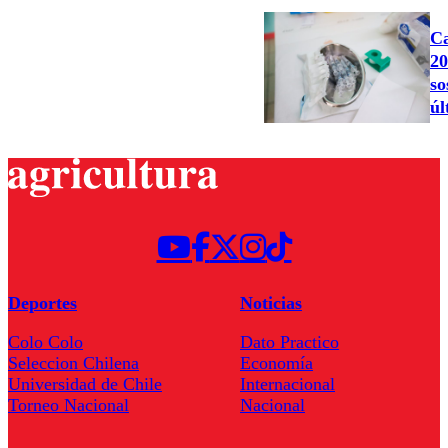
Ca
20
so
úl
Deportes
Noticias
Colo Colo
Dato Practico
Seleccion Chilena
Economía
Universidad de Chile
Internacional
Torneo Nacional
Nacional