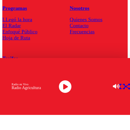
Programas
Nosotros
LLegó la hora
Quienes Somos
El Radar
Contacto
Enfoqué Público
Frecuencias
Hoja de Ruta
Tarifas
Comercial
Tarifas Servel Radio
Radio en Vivo
Radio Agricultura
Radio en Vivo
TV en Vivo
Descarga la APP