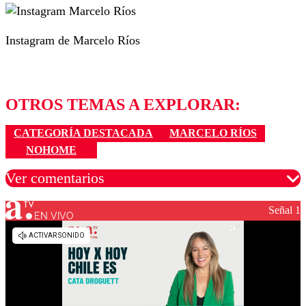
Instagram de Marcelo Ríos
OTROS TEMAS A EXPLORAR:
CATEGORÍA DESTACADA
MARCELO RÍOS
NOHOME
Ver comentarios
Señal 1
EN VIVO
Los comentarios son moderados para garantizar un
diálogo respetuoso.
Nombre
Correo