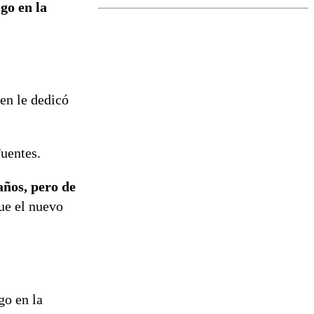
go en la
el fin de la
tramitación
del proyecto
de
reconstrucción
en le dedicó
Fuentes.
años, pero de
que el nuevo
go en la