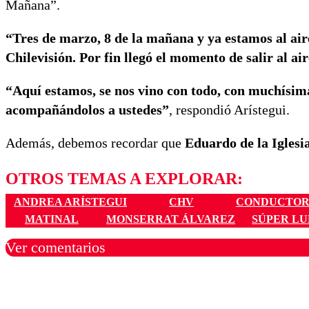
Mañana”.
“Tres de marzo, 8 de la mañana y ya estamos al ai
Chilevisión. Por fin llegó el momento de salir al ai
“Aquí estamos, se nos vino con todo, con muchísi
acompañándolos a ustedes”
, respondió Arístegui.
Además, debemos recordar que
Eduardo de la Iglesi
OTROS TEMAS A EXPLORAR:
ANDREA ARÍSTEGUI
CHV
CONDUCTOR
MATINAL
MONSERRAT ÁLVAREZ
SÚPER LU
Ver comentarios
Los comentarios son moder