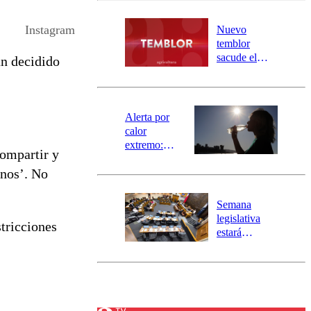
desborde del
río Damas:
Instagram
Nuevo
activa
temblor
mensajería
sacude el
n decidido
SAE
norte del país:
revisa la
magnitud y el
epicentro
Alerta por
calor
extremo:
compartir y
Senapred
onos’. No
activa Alerta
Temprana
Preventiva en
Semana
tres comunas
legislativa
stricciones
estará
marcada por
el fin de la
tramitación
del proyecto
de