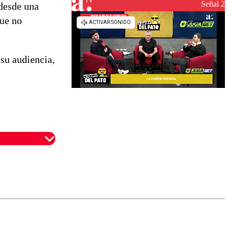
reconstrucción
Señal 2
 desde una
que no
su audiencia,