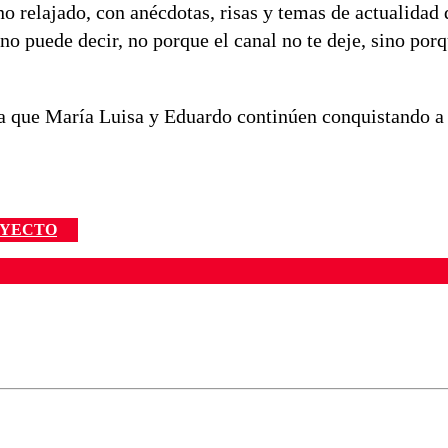
o relajado, con anécdotas, risas y temas de actualidad
o puede decir, no porque el canal no te deje, sino por
ra que María Luisa y Eduardo continúen conquistando a 
YECTO
ados para garantizar un diálogo respetuoso.
Correo