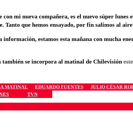
re con mi nueva compañera, es el nuevo súper lunes 
re. Tanto que hemos ensayado, por fin salimos al aire
ma información, estamos esta mañana con mucha ener
a también se incorpora al matinal de Chilevisión
este
A MATINAL
EDUARDO FUENTES
JULIO CÉSAR RO
NES
TVN
ados para garantizar un diálogo respetuoso.