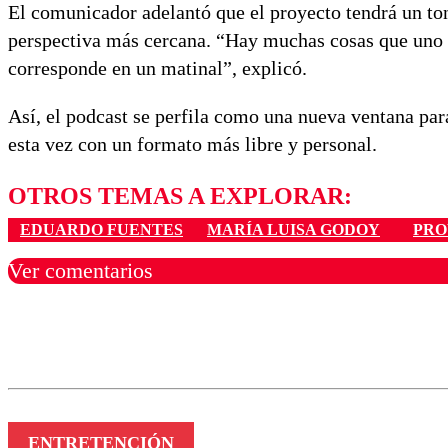
El comunicador adelantó que el proyecto tendrá un ton
perspectiva más cercana. “Hay muchas cosas que uno n
corresponde en un matinal”, explicó.
Así, el podcast se perfila como una nueva ventana pa
esta vez con un formato más libre y personal.
OTROS TEMAS A EXPLORAR:
EDUARDO FUENTES
MARÍA LUISA GODOY
PRO
Ver comentarios
Los comentarios son moder
Nombre
ENTRETENCIÓN