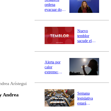
ordena
evacuar dos
sectores de
Carahue por
desborde del
río Damas:
Nuevo
activa
temblor
mensajería
sacude el
SAE
norte del país:
revisa la
magnitud y el
epicentro
Alerta por
calor
extremo:
Senapred
activa Alerta
drea Arístegui
Temprana
Preventiva en
Semana
y Andrea
tres comunas
legislativa
estará
marcada por