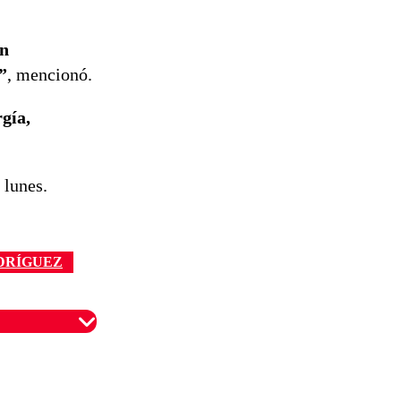
en
”
, mencionó.
gía,
 lunes.
DRÍGUEZ