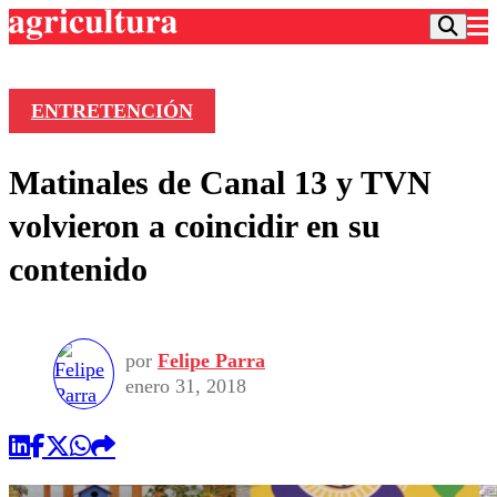
ENTRETENCIÓN
Podcast
Matinales de Canal 13 y TVN
Frecuencias
Agricultura TV
volvieron a coincidir en su
Deportes
contenido
Entretención
Colo Colo
Noticias
Motor
Vida Social
Otros Deportes
Dato Practico
Publicaciones en medios
por
Felipe Parra
Seleccion Chilena
Economía
Opinión
enero 31, 2018
Torneo Internacional
Internacional
Programas
Torneo Nacional
Nacional
Comercial
Universidad Católica
Política
Universidad de Chile
Sustentabilidad