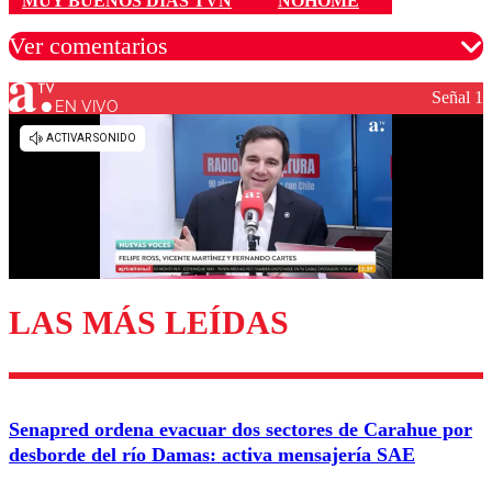
MUY BUENOS DÍAS TVN
NOHOME
Ver comentarios
Señal 1
EN VIVO
Los comentarios son moderados para garantizar un
diálogo respetuoso.
Nombre
Correo
LAS MÁS LEÍDAS
Enviar comentario
Senapred ordena evacuar dos sectores de Carahue por
desborde del río Damas: activa mensajería SAE