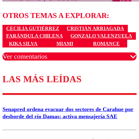
OTROS TEMAS A EXPLORAR:
CECILIA GUTIÉRREZ
CRISTIÁN ARRIAGADA
FARÁNDULA CHILENA
GONZALO VALENZUELA
KIKA SILVA
MIAMI
ROMANCE
Ver comentarios
LAS MÁS LEÍDAS
Los comentarios son moderados para garantizar un
diálogo respetuoso.
Nombre
Senapred ordena evacuar dos sectores de Carahue por
Correo
desborde del río Damas: activa mensajería SAE