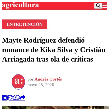
ENTRETENCIÓN
Podcast
Mayte Rodríguez defendió
Frecuencias
Agricultura TV
romance de Kika Silva y Cristián
Deportes
Arriagada tras ola de críticas
Entretención
Colo Colo
Noticias
Motor
Vida Social
Otros Deportes
Dato Practico
Publicaciones en medios
por
Andrés Cortés
Seleccion Chilena
Economía
Opinión
mayo 25, 2026
Torneo Internacional
Internacional
Programas
Torneo Nacional
Nacional
Comercial
Universidad Católica
Política
Universidad de Chile
Sustentabilidad