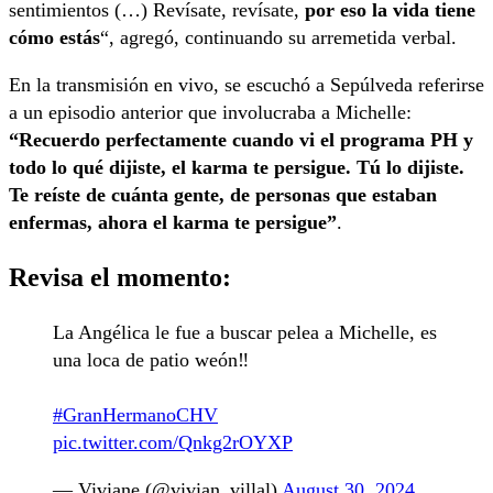
sentimientos (…) Revísate, revísate,
por eso la vida tiene
cómo estás
“, agregó, continuando su arremetida verbal.
En la transmisión en vivo, se escuchó a Sepúlveda referirse
a un episodio anterior que involucraba a Michelle:
“Recuerdo perfectamente cuando vi el programa PH y
todo lo qué dijiste, el karma te persigue. Tú lo dijiste.
Te reíste de cuánta gente, de personas que estaban
enfermas, ahora el karma te persigue”
.
Revisa el momento:
La Angélica le fue a buscar pelea a Michelle, es
una loca de patio weón‼️
#GranHermanoCHV
pic.twitter.com/Qnkg2rOYXP
— Viviane (@vivian_villal)
August 30, 2024