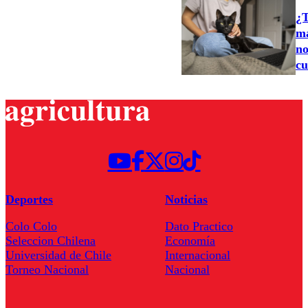
¿T
ma
no
cu
Deportes
Noticias
Colo Colo
Dato Practico
Seleccion Chilena
Economía
Universidad de Chile
Internacional
Torneo Nacional
Nacional