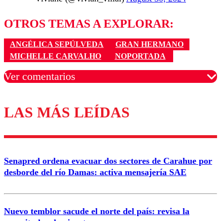
OTROS TEMAS A EXPLORAR:
ANGÉLICA SEPÚLVEDA
GRAN HERMANO
MICHELLE CARVALHO
NOPORTADA
Ver comentarios
LAS MÁS LEÍDAS
Los comentarios son moderados para garantizar un
diálogo respetuoso.
Nombre
Senapred ordena evacuar dos sectores de Carahue por
Correo
desborde del río Damas: activa mensajería SAE
Nuevo temblor sacude el norte del país: revisa la