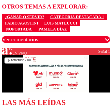
OTROS TEMAS A EXPLORAR:
¿GANAR O SERVIR?
CATEGORÍA DESTACADA 1
FABIO AGOSTINI
LUIS MATEUCCI
NOPORTADA
PAMELA DÍAZ
Ver comentarios
Señal 1
EN VIVO
Los comentarios son moderados para garantizar un
diálogo respetuoso.
Nombre
Correo
LAS MÁS LEÍDAS