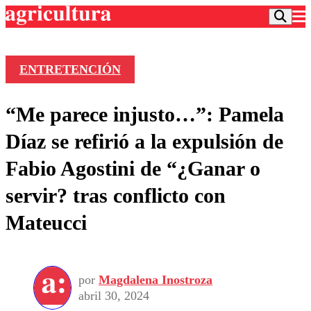
ENTRETENCIÓN
Podcast
“Me parece injusto…”: Pamela
Frecuencias
Agricultura TV
Díaz se refirió a la expulsión de
Deportes
Fabio Agostini de “¿Ganar o
Entretención
Colo Colo
Noticias
servir? tras conflicto con
Motor
Vida Social
Otros Deportes
Dato Practico
Mateucci
Publicaciones en medios
Seleccion Chilena
Economía
Opinión
Torneo Internacional
Internacional
Programas
Torneo Nacional
Nacional
Comercial
por
Magdalena Inostroza
Universidad Católica
Política
abril 30, 2024
Universidad de Chile
Sustentabilidad