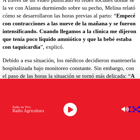
A través de un video publicado en redes sociales donde se
la ve con Alanna durmiendo sobre su pecho, Melina relató
cómo se desarrollaron las horas previas al parto: “
Empecé
con contracciones a las nueve de la mañana y se fueron
intensificando. Cuando llegamos a la clínica me dijeron
que tenía poco líquido amniótico y que la bebé estaba
con taquicardia
”, explicó.
Debido a esa situación, los médicos decidieron mantenerla
hospitalizada bajo monitoreo constante. Sin embargo, con
el paso de las horas la situación se tornó más delicada: “
A
eso de las dos de la mañana le empiezan a bajar los
latidos a la gordita. Tenía el cordón umbilical sobre el
hombro, lo que no la dejaba bajar ni hacer fuerza, y se
estaba cansando
”, detalló.
Radio en Vivo
Radio Agricultura
Frente a este cuadro, a las
tres de la madrugada
el equipo
médico decidió realizar la cesárea. “
No era lo que
planificamos, pero de todas maneras era lo mejor para