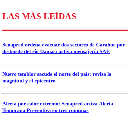
LAS MÁS LEÍDAS
Los comentarios son moderados para garantizar un
diálogo respetuoso.
Nombre
Senapred ordena evacuar dos sectores de Carahue por
Correo
desborde del río Damas: activa mensajería SAE
Nuevo temblor sacude el norte del país: revisa la
magnitud y el epicentro
Enviar comentario
Alerta por calor extremo: Senapred activa Alerta
Temprana Preventiva en tres comunas