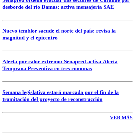
Senapred ordena evacuar dos sectores de Carahue por
Correo
desborde del río Damas: activa mensajería SAE
Nuevo temblor sacude el norte del país: revisa la
magnitud y el epicentro
Enviar comentario
Alerta por calor extremo: Senapred activa Alerta
Temprana Preventiva en tres comunas
Semana legislativa estará marcada por el fin de la
tramitación del proyecto de reconstrucción
VER MÁS