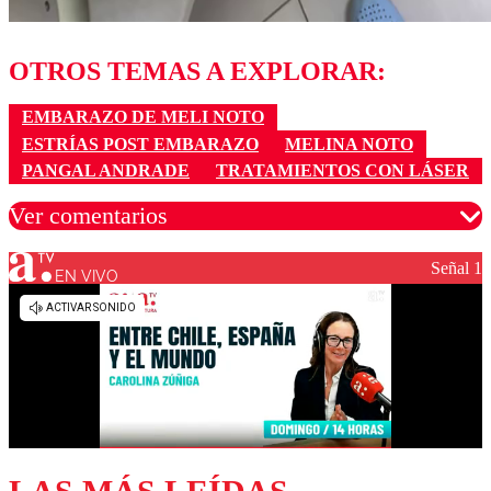
OTROS TEMAS A EXPLORAR:
EMBARAZO DE MELI NOTO
ESTRÍAS POST EMBARAZO
MELINA NOTO
PANGAL ANDRADE
TRATAMIENTOS CON LÁSER
Ver comentarios
Señal 1
EN VIVO
Los comentarios son moderados para garantizar un
diálogo respetuoso.
Nombre
Correo