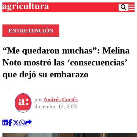
ENTRETENCIÓN
Podcast
“Me quedaron muchas”: Melina
Frecuencias
Agricultura TV
Noto mostró las ‘consecuencias’
Deportes
que dejó su embarazo
Entretención
Colo Colo
Noticias
Motor
Vida Social
Otros Deportes
Dato Practico
Publicaciones en medios
por
Andrés Cortés
Seleccion Chilena
Economía
Opinión
diciembre 12, 2025
Torneo Internacional
Internacional
Programas
Torneo Nacional
Nacional
Comercial
Universidad Católica
Política
Universidad de Chile
Sustentabilidad