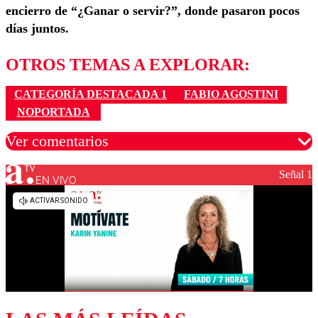
encierro de “¿Ganar o servir?”, donde pasaron pocos
días juntos.
OTROS TEMAS A EXPLORAR:
CATEGORÍA DESTACADA 1
FABIO AGOSTINI
NOPORTADA
Ver comentarios
Señal 1
EN VIVO
Los comentarios son moderados para garantizar un
diálogo respetuoso.
Nombre
Correo