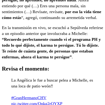
entiendo por qué (…) Eres una persona mala, sin
sentimientos (…) Revísate, revísate,
por eso la vida tiene
cómo estás
“, agregó, continuando su arremetida verbal.
En la transmisión en vivo, se escuchó a Sepúlveda referirse
a un episodio anterior que involucraba a Michelle:
“Recuerdo perfectamente cuando vi el programa PH y
todo lo qué dijiste, el karma te persigue. Tú lo dijiste.
Te reíste de cuánta gente, de personas que estaban
enfermas, ahora el karma te persigue”
.
Revisa el momento:
La Angélica le fue a buscar pelea a Michelle, es
una loca de patio weón‼️
#GranHermanoCHV
pic.twitter.com/Qnkg2rOYXP