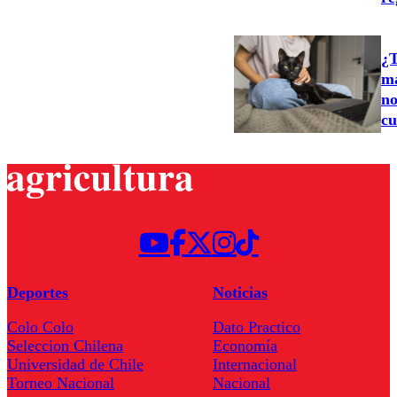
¿T
ma
no
cu
Deportes
Noticias
Colo Colo
Dato Practico
Seleccion Chilena
Economía
Universidad de Chile
Internacional
Torneo Nacional
Nacional