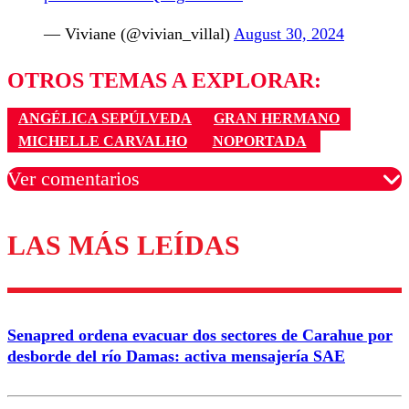
— Viviane (@vivian_villal)
August 30, 2024
OTROS TEMAS A EXPLORAR:
ANGÉLICA SEPÚLVEDA
GRAN HERMANO
MICHELLE CARVALHO
NOPORTADA
Ver comentarios
LAS MÁS LEÍDAS
Los comentarios son moderados para garantizar un
diálogo respetuoso.
Nombre
Senapred ordena evacuar dos sectores de Carahue por
Correo
desborde del río Damas: activa mensajería SAE