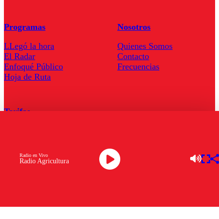
Programas
Nosotros
LLegó la hora
Quienes Somos
El Radar
Contacto
Enfoqué Público
Frecuencias
Hoja de Ruta
Tarifas
Comercial
Tarifas Servel Radio
Radio en Vivo
Radio Agricultura
Radio en Vivo
TV en Vivo
Descarga la APP