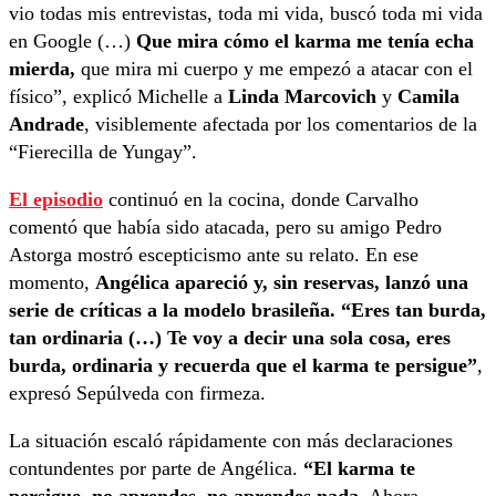
vio todas mis entrevistas, toda mi vida, buscó toda mi vida
en Google (…)
Que mira cómo el karma me tenía echa
mierda,
que mira mi cuerpo y me empezó a atacar con el
físico”, explicó Michelle a
Linda Marcovich
y
Camila
Andrade
, visiblemente afectada por los comentarios de la
“Fierecilla de Yungay”.
El episodio
continuó en la cocina, donde Carvalho
comentó que había sido atacada, pero su amigo Pedro
Astorga mostró escepticismo ante su relato. En ese
momento,
Angélica apareció y, sin reservas, lanzó una
serie de críticas a la modelo brasileña. “Eres tan burda,
tan ordinaria (…) Te voy a decir una sola cosa, eres
burda, ordinaria y recuerda que el karma te persigue”
,
expresó Sepúlveda con firmeza.
La situación escaló rápidamente con más declaraciones
contundentes por parte de Angélica.
“El karma te
persigue, no aprendes, no aprendes nada
. Ahora