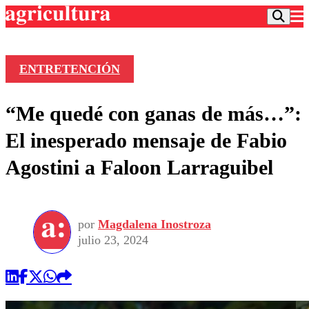
ENTRETENCIÓN
Podcast
“Me quedé con ganas de más…”:
Frecuencias
Agricultura TV
El inesperado mensaje de Fabio
Deportes
Agostini a Faloon Larraguibel
Entretención
Colo Colo
Noticias
Motor
Vida Social
Otros Deportes
Dato Practico
Publicaciones en medios
por
Magdalena Inostroza
Seleccion Chilena
Economía
Opinión
julio 23, 2024
Torneo Internacional
Internacional
Programas
Torneo Nacional
Nacional
Comercial
Universidad Católica
Política
Universidad de Chile
Sustentabilidad