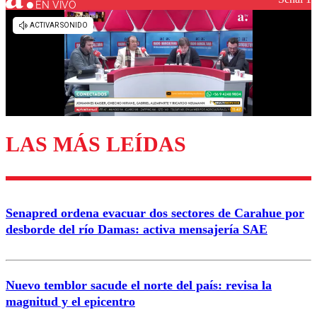
EN VIVO
Los comentarios son moderados para garantizar un
diálogo respetuoso.
Nombre
Correo
LAS MÁS LEÍDAS
Enviar comentario
Senapred ordena evacuar dos sectores de Carahue por
desborde del río Damas: activa mensajería SAE
Nuevo temblor sacude el norte del país: revisa la
magnitud y el epicentro