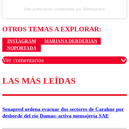
Una publicación compartida por @elisazulue
OTROS TEMAS A EXPLORAR:
INSTAGRAM
MARIANA DERDERIAN
NOPORTADA
Ver comentarios
LAS MÁS LEÍDAS
Los comentarios son moderados para garantizar un
diálogo respetuoso.
Nombre
Senapred ordena evacuar dos sectores de Carahue por
Correo
desborde del río Damas: activa mensajería SAE