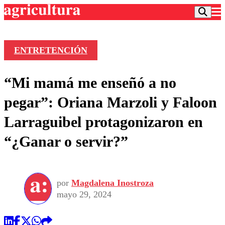
ENTRETENCIÓN
Podcast
“Mi mamá me enseñó a no
Frecuencias
Agricultura TV
pegar”: Oriana Marzoli y Faloon
Deportes
Larraguibel protagonizaron en
Entretención
Colo Colo
Noticias
“¿Ganar o servir?”
Motor
Vida Social
Otros Deportes
Dato Practico
Publicaciones en medios
Seleccion Chilena
Economía
Opinión
Torneo Internacional
Internacional
por
Magdalena Inostroza
Programas
Torneo Nacional
Nacional
mayo 29, 2024
Comercial
Universidad Católica
Política
Universidad de Chile
Sustentabilidad