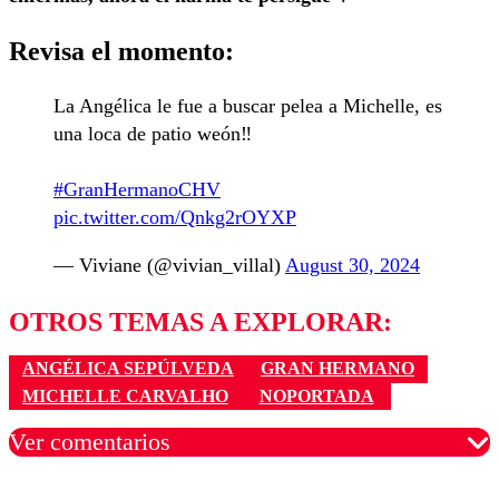
Revisa el momento:
La Angélica le fue a buscar pelea a Michelle, es
una loca de patio weón‼️
#GranHermanoCHV
pic.twitter.com/Qnkg2rOYXP
— Viviane (@vivian_villal)
August 30, 2024
OTROS TEMAS A EXPLORAR:
ANGÉLICA SEPÚLVEDA
GRAN HERMANO
MICHELLE CARVALHO
NOPORTADA
Ver comentarios