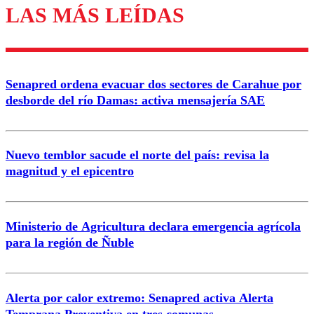
LAS MÁS LEÍDAS
Los comentarios son moderados para garantizar un
diálogo respetuoso.
Nombre
Senapred ordena evacuar dos sectores de Carahue por
Correo
desborde del río Damas: activa mensajería SAE
Nuevo temblor sacude el norte del país: revisa la
magnitud y el epicentro
Enviar comentario
Ministerio de Agricultura declara emergencia agrícola
para la región de Ñuble
Alerta por calor extremo: Senapred activa Alerta