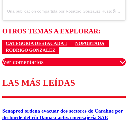
Una publicación compartida por Rᴏᴅʀɪɢᴏ Gᴏɴᴢáʟᴇᴢ Rᴜʙɪᴏ🕺 (@gonzalezcomediante)
OTROS TEMAS A EXPLORAR:
CATEGORÍA DESTACADA 1
NOPORTADA
RODRIGO GONZÁLEZ
Ver comentarios
LAS MÁS LEÍDAS
Los comentarios son moderados para garantizar un
diálogo respetuoso.
Nombre
Senapred ordena evacuar dos sectores de Carahue por
Correo
desborde del río Damas: activa mensajería SAE