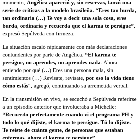
momento,
Angélica apareció y, sin reservas, lanzó una
serie de críticas a la modelo brasileña. “Eres tan burda,
tan ordinaria (…) Te voy a decir una sola cosa, eres
burda, ordinaria y recuerda que el karma te persigue”
,
expresó Sepúlveda con firmeza.
La situación escaló rápidamente con más declaraciones
contundentes por parte de Angélica.
“El karma te
persigue, no aprendes, no aprendes nada
. Ahora
entiendo por qué (…) Eres una persona mala, sin
sentimientos (…) Revísate, revísate,
por eso la vida tiene
cómo estás
“, agregó, continuando su arremetida verbal.
En la transmisión en vivo, se escuchó a Sepúlveda referirse
a un episodio anterior que involucraba a Michelle:
“Recuerdo perfectamente cuando vi el programa PH y
todo lo qué dijiste, el karma te persigue. Tú lo dijiste.
Te reíste de cuánta gente, de personas que estaban
enfermas, ahora el karma te persigue”
.