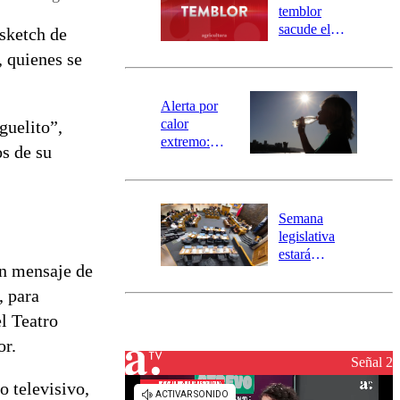
activa
temblor
mensajería
sacude el
sketch de
SAE
norte del país:
, quienes se
revisa la
magnitud y el
epicentro
Alerta por
calor
guelito”,
extremo:
os de su
Senapred
activa Alerta
Temprana
Preventiva en
Semana
tres comunas
legislativa
estará
un mensaje de
marcada por
el fin de la
, para
tramitación
l Teatro
del proyecto
de
or.
reconstrucción
Señal 2
o televisivo,