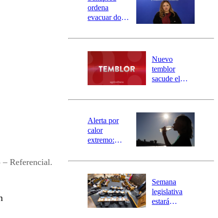
ordena
evacuar dos
sectores de
Carahue por
desborde del
río Damas:
Nuevo
activa
temblor
mensajería
sacude el
SAE
norte del país:
revisa la
magnitud y el
epicentro
Alerta por
calor
extremo:
Senapred
activa Alerta
– Referencial.
Temprana
Preventiva en
Semana
tres comunas
legislativa
n
estará
marcada por