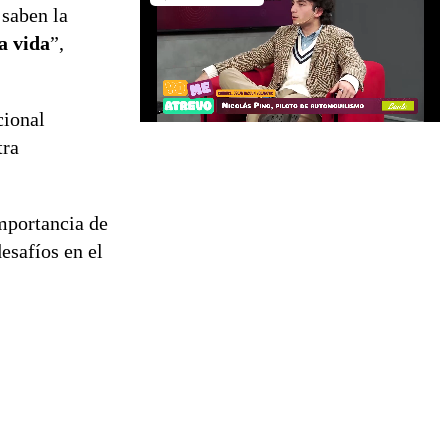
 saben la
a vida
”,
cional
tra
importancia de
esafíos en el