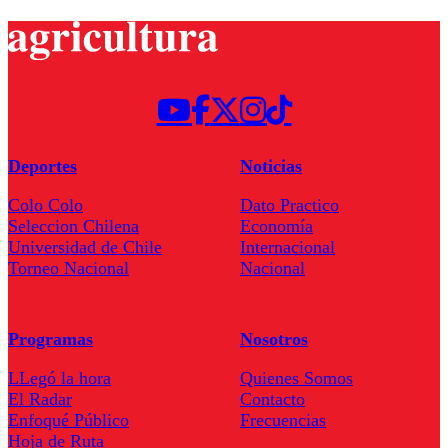
Deportes
Noticias
Colo Colo
Dato Practico
Seleccion Chilena
Economía
Universidad de Chile
Internacional
Torneo Nacional
Nacional
Programas
Nosotros
LLegó la hora
Quienes Somos
El Radar
Contacto
Enfoqué Público
Frecuencias
Hoja de Ruta