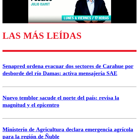
Correo
LAS MÁS LEÍDAS
Enviar comentario
Senapred ordena evacuar dos sectores de Carahue por
desborde del río Damas: activa mensajería SAE
Nuevo temblor sacude el norte del país: revisa la
magnitud y el epicentro
Ministerio de Agricultura declara emergencia agrícola
para la región de Ñuble