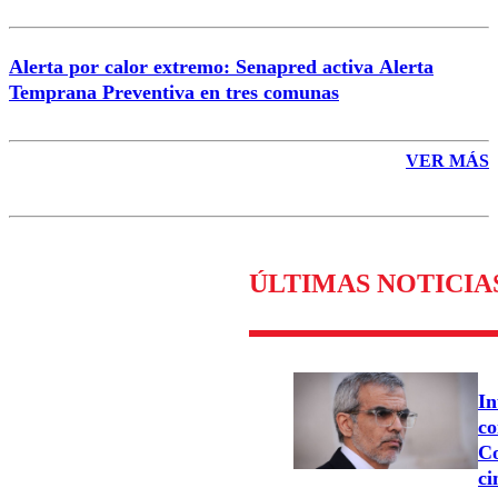
Alerta por calor extremo: Senapred activa Alerta
Temprana Preventiva en tres comunas
VER MÁS
ÚLTIMAS NOTICIA
In
co
Co
ci