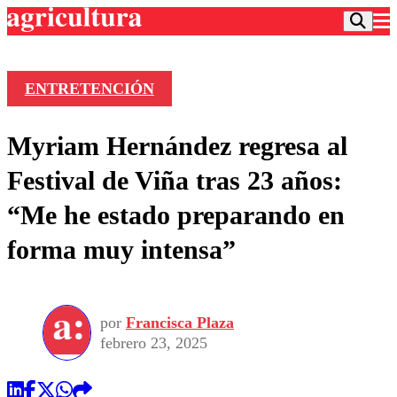
ENTRETENCIÓN
Podcast
Myriam Hernández regresa al
Frecuencias
Agricultura TV
Festival de Viña tras 23 años:
Deportes
“Me he estado preparando en
Entretención
Colo Colo
Noticias
forma muy intensa”
Motor
Vida Social
Otros Deportes
Dato Practico
Publicaciones en medios
Seleccion Chilena
Economía
Opinión
Torneo Internacional
Internacional
por
Francisca Plaza
Programas
Torneo Nacional
Nacional
febrero 23, 2025
Comercial
Universidad Católica
Política
Universidad de Chile
Sustentabilidad