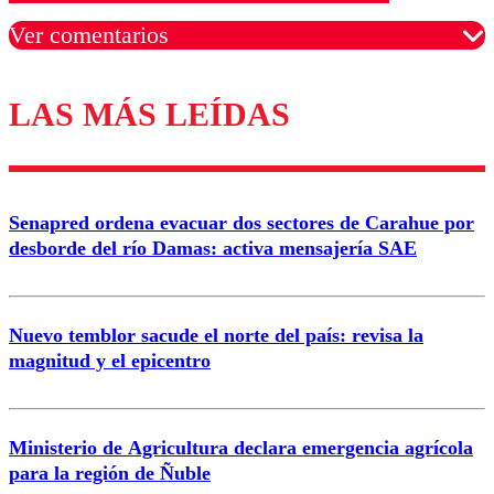
Ver comentarios
LAS MÁS LEÍDAS
Los comentarios son moderados para garantizar un
diálogo respetuoso.
Nombre
Senapred ordena evacuar dos sectores de Carahue por
Correo
desborde del río Damas: activa mensajería SAE
Nuevo temblor sacude el norte del país: revisa la
magnitud y el epicentro
Enviar comentario
Ministerio de Agricultura declara emergencia agrícola
para la región de Ñuble