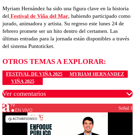
Myriam Hernández ha sido una figura clave en la historia
del
Festival de Viña del Mar
, habiendo participado como
jurado, animadora y artista. Su regreso este lunes 24 de
febrero promete ser un hito dentro del certamen. Las
últimas entradas para la jornada están disponibles a través
del sistema Puntoticket.
OTROS TEMAS A EXPLORAR:
FESTIVAL DE VIÑA 2025
MYRIAM HERNÁNDEZ
VIÑA 2025
Ver comentarios
Señal 1
EN VIVO
Los comentarios son moderados para garantizar un
diálogo respetuoso.
Nombre