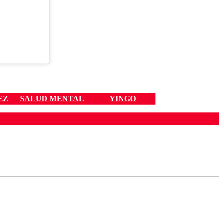
EZ
SALUD MENTAL
YINGO
ados para garantizar un diálogo respetuoso.
Correo