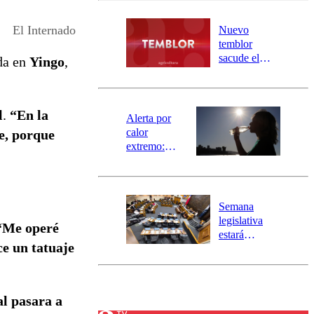
desborde del
río Damas:
El Internado
Nuevo
activa
temblor
mensajería
sacude el
da en
Yingo
,
SAE
norte del país:
revisa la
magnitud y el
l
.
“En la
epicentro
Alerta por
calor
e, porque
extremo:
Senapred
activa Alerta
Temprana
Preventiva en
Semana
tres comunas
legislativa
“Me operé
estará
ce un tatuaje
marcada por
el fin de la
tramitación
del proyecto
l pasara a
de