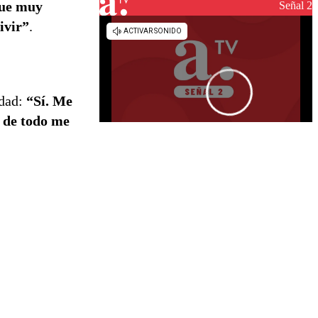
reconstrucción
 fue muy
Señal 2
ivir”
.
idad:
“Sí. Me
r de todo me