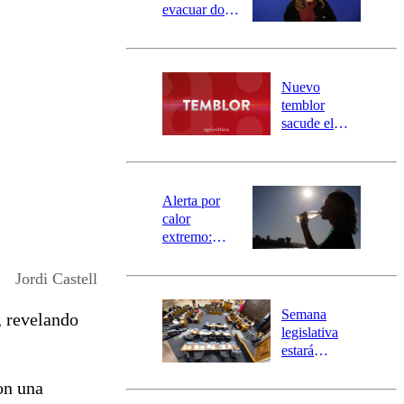
evacuar dos
sectores de
Carahue por
desborde del
río Damas:
Nuevo
activa
temblor
mensajería
sacude el
SAE
norte del país:
revisa la
magnitud y el
epicentro
Alerta por
calor
extremo:
Senapred
activa Alerta
Jordi Castell
Temprana
Preventiva en
Semana
, revelando
tres comunas
legislativa
estará
marcada por
on una
el fin de la