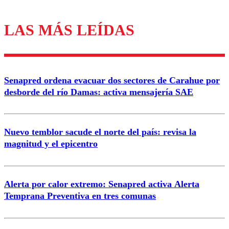
LAS MÁS LEÍDAS
Los comentarios son moderados para garantizar un
diálogo respetuoso.
Nombre
Senapred ordena evacuar dos sectores de Carahue por
Correo
desborde del río Damas: activa mensajería SAE
Nuevo temblor sacude el norte del país: revisa la
magnitud y el epicentro
Enviar comentario
Alerta por calor extremo: Senapred activa Alerta
Temprana Preventiva en tres comunas