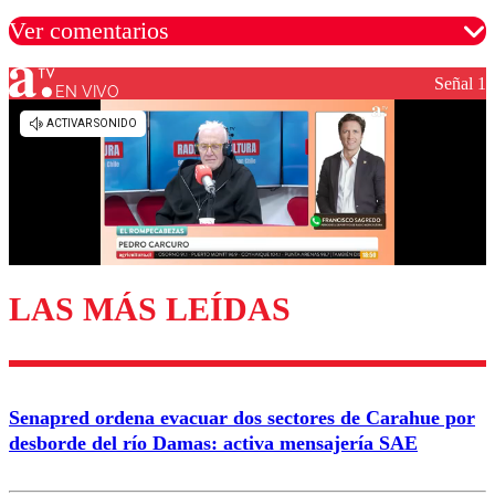
Ver comentarios
Señal 1
EN VIVO
Los comentarios son moderados para garantizar un
diálogo respetuoso.
Nombre
Correo
LAS MÁS LEÍDAS
Enviar comentario
Senapred ordena evacuar dos sectores de Carahue por
desborde del río Damas: activa mensajería SAE