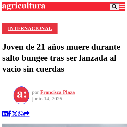
INTERNACIONAL
Podcast
Joven de 21 años muere durante
Frecuencias
Agricultura TV
salto bungee tras ser lanzada al
Deportes
vacío sin cuerdas
Entretención
Colo Colo
Noticias
Motor
Vida Social
Otros Deportes
Dato Practico
Publicaciones en medios
por
Francisca Plaza
Seleccion Chilena
Economía
Opinión
junio 14, 2026
Torneo Internacional
Internacional
Programas
Torneo Nacional
Nacional
Comercial
Universidad Católica
Política
Universidad de Chile
Sustentabilidad