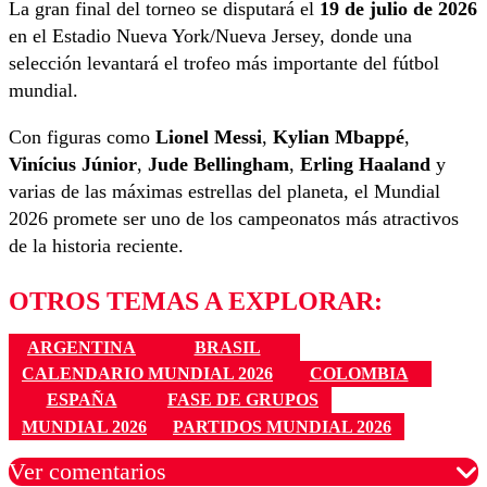
La gran final del torneo se disputará el
19 de julio de 2026
en el Estadio Nueva York/Nueva Jersey, donde una
selección levantará el trofeo más importante del fútbol
mundial.
Con figuras como
Lionel Messi
,
Kylian Mbappé
,
Vinícius Júnior
,
Jude Bellingham
,
Erling Haaland
y
varias de las máximas estrellas del planeta, el Mundial
2026 promete ser uno de los campeonatos más atractivos
de la historia reciente.
OTROS TEMAS A EXPLORAR:
ARGENTINA
BRASIL
CALENDARIO MUNDIAL 2026
COLOMBIA
ESPAÑA
FASE DE GRUPOS
MUNDIAL 2026
PARTIDOS MUNDIAL 2026
Ver comentarios