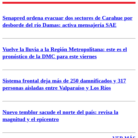
Nombre
Senapred ordena evacuar dos sectores de Carahue por
Correo
desborde del río Damas: activa mensajería SAE
Vuelve la lluvia a la Región Metropolitana: este es el
pronóstico de la DMC para este viernes
Enviar comentario
Sistema frontal deja más de 250 damnificados y 317
personas aisladas entre Valparaíso y Los Ríos
Nuevo temblor sacude el norte del país: revisa la
magnitud y el epicentro