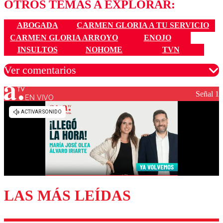
OTROS TEMAS A EXPLORAR:
ABOGADA
CARMEN GLORIA A TU SERVICIO
CARMEN GLORIA ARROYO
ENOJO
INSULTOS
NOHOME
TVN
Ver comentarios
Señal 1
EN VIVO
Los comentarios son moderados para garantizar un
diálogo respetuoso.
Nombre
Correo
LAS MÁS LEÍDAS
Enviar comentario