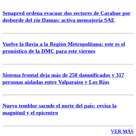
Senapred ordena evacuar dos sectores de Carahue por
desborde del río Damas: activa mensajería SAE
Vuelve la lluvia a la Región Metropolitana: este es el
pronóstico de la DMC para este viernes
Sistema frontal deja más de 250 damnificados y 317
personas aisladas entre Valparaíso y Los Ríos
Nuevo temblor sacude el norte del país: revisa la
magnitud y el epicentro
VER MÁS