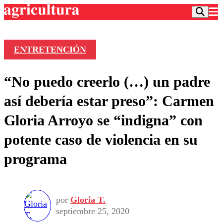
ENTRETENCIÓN
Podcast
“No puedo creerlo (…) un padre
Frecuencias
Agricultura TV
así debería estar preso”: Carmen
Deportes
Gloria Arroyo se “indigna” con
Entretención
Colo Colo
Noticias
potente caso de violencia en su
Motor
Vida Social
Otros Deportes
Dato Practico
programa
Publicaciones en medios
Seleccion Chilena
Economía
Opinión
Torneo Internacional
Internacional
Programas
Torneo Nacional
Nacional
Comercial
por
Gloria T.
Universidad Católica
Política
septiembre 25, 2020
Universidad de Chile
Sustentabilidad