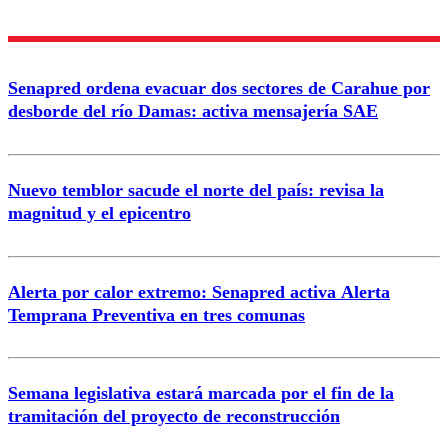
diálogo respetuoso.
Nombre
Senapred ordena evacuar dos sectores de Carahue por
Correo
desborde del río Damas: activa mensajería SAE
Nuevo temblor sacude el norte del país: revisa la
magnitud y el epicentro
Enviar comentario
Alerta por calor extremo: Senapred activa Alerta
Temprana Preventiva en tres comunas
Semana legislativa estará marcada por el fin de la
tramitación del proyecto de reconstrucción