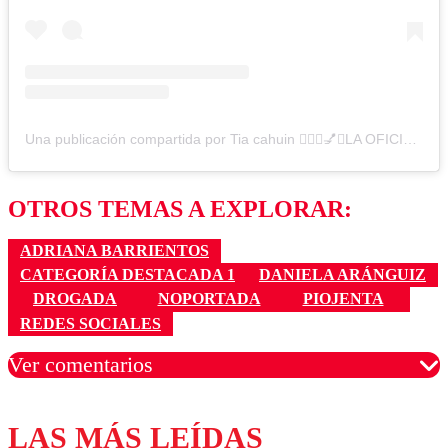
Una publicación compartida por Tia cahuin 💁🏻‍♀️💅✨LA OFICIAL💋 (@cuatrodientes.cl1)
OTROS TEMAS A EXPLORAR:
ADRIANA BARRIENTOS
CATEGORÍA DESTACADA 1
DANIELA ARÁNGUIZ
DROGADA
NOPORTADA
PIOJENTA
REDES SOCIALES
Ver comentarios
LAS MÁS LEÍDAS
Los comentarios son moderados para garantizar un