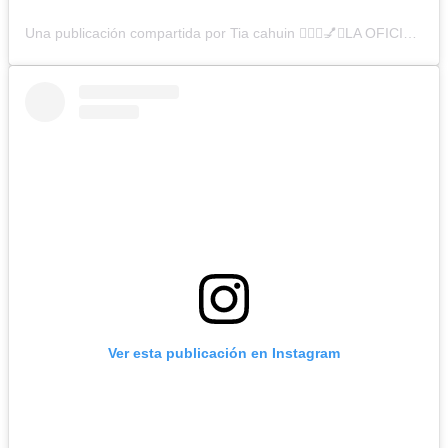
Una publicación compartida por Tia cahuin 💁🏻‍♀️💅✨LA OFICIAL💋 (@cuatrodientes.cl1)
Ver esta publicación en Instagram