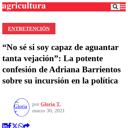
ENTRETENCIÓN
Podcast
“No sé si soy capaz de aguantar
Frecuencias
Agricultura TV
tanta vejación”: La potente
Deportes
confesión de Adriana Barrientos
Entretención
Colo Colo
Noticias
sobre su incursión en la política
Motor
Vida Social
Otros Deportes
Dato Practico
Publicaciones en medios
Seleccion Chilena
Economía
Opinión
Torneo Internacional
Internacional
por
Gloria T.
Programas
Torneo Nacional
Nacional
marzo 30, 2021
Comercial
Universidad Católica
Política
Universidad de Chile
Sustentabilidad