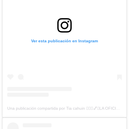
Ver esta publicación en Instagram
Una publicación compartida por Tia cahuin 💁🏻‍♀️💅✨LA OFICIAL💋 (@cuatrodientes.cl1)