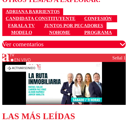
ADRIANA BARRIENTOS
CANDIDATA CONSTITUYENTE
CONFESIÓN
FARALA TV
JUNTOS POR PECADORES
MODELO
NOHOME
PROGRAMA
Ver comentarios
Señal 1
EN VIVO
Los comentarios son moderados para garantizar un
diálogo respetuoso.
Nombre
Correo
LAS MÁS LEÍDAS