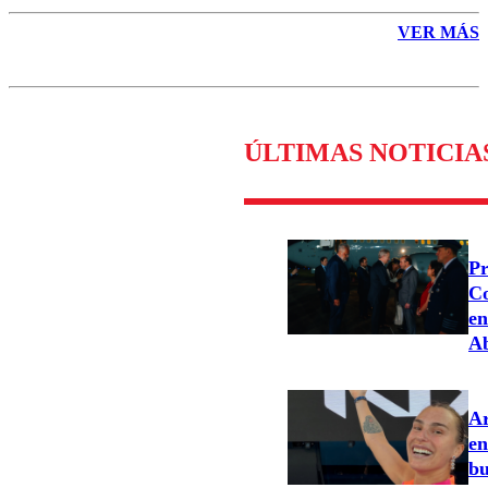
VER MÁS
ÚLTIMAS NOTICIA
Pr
Co
en
Ab
Ar
en
bu