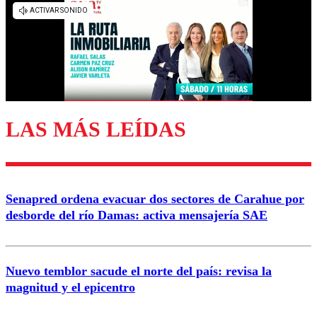
diálogo respetuoso.
Nombre
Correo
LAS MÁS LEÍDAS
Enviar comentario
Senapred ordena evacuar dos sectores de Carahue por
desborde del río Damas: activa mensajería SAE
Nuevo temblor sacude el norte del país: revisa la
magnitud y el epicentro