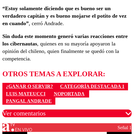
“Estoy solamente diciendo que es bueno ser un
verdadero capitán y es bueno mojarse el potito de vez
en cuando”
, cerró Andrade.
Sin duda este momento generó varias reacciones entre
los cibernautas
, quienes en su mayoría apoyaron la
opinión del chileno, quien finalmente se quedó con la
competencia.
OTROS TEMAS A EXPLORAR:
¿GANAR O SERVIR?
CATEGORÍA DESTACADA 1
LUIS MATEUCCI
NOPORTADA
PANGAL ANDRADE
Ver comentarios
Señal 1
EN VIVO
Los comentarios son moderados para garantizar un