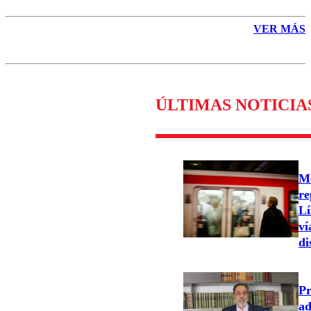
VER MÁS
ÚLTIMAS NOTICIA
Me
re
Lí
ví
di
Pr
ad