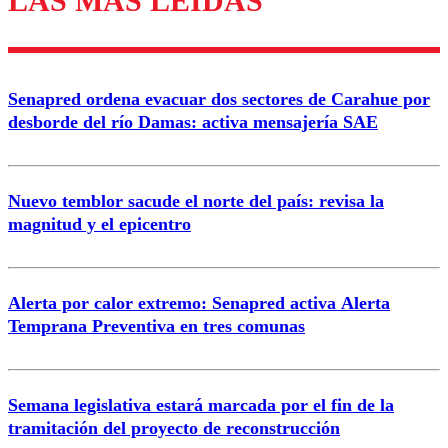
LAS MÁS LEÍDAS
diálogo respetuoso.
Nombre
Senapred ordena evacuar dos sectores de Carahue por
Correo
desborde del río Damas: activa mensajería SAE
Nuevo temblor sacude el norte del país: revisa la
magnitud y el epicentro
Enviar comentario
Alerta por calor extremo: Senapred activa Alerta
Temprana Preventiva en tres comunas
Semana legislativa estará marcada por el fin de la
tramitación del proyecto de reconstrucción