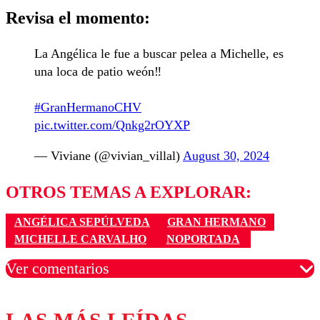
Revisa el momento:
La Angélica le fue a buscar pelea a Michelle, es
una loca de patio weón‼️
#GranHermanoCHV
pic.twitter.com/Qnkg2rOYXP
— Viviane (@vivian_villal)
August 30, 2024
OTROS TEMAS A EXPLORAR:
ANGÉLICA SEPÚLVEDA
GRAN HERMANO
MICHELLE CARVALHO
NOPORTADA
Ver comentarios
Los comentarios son moderados para garantizar un