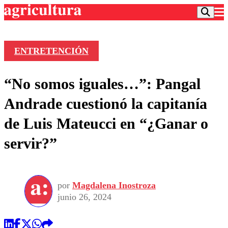
ENTRETENCIÓN
Podcast
“No somos iguales…”: Pangal
Frecuencias
Agricultura TV
Andrade cuestionó la capitanía
Deportes
de Luis Mateucci en “¿Ganar o
Entretención
Colo Colo
Noticias
servir?”
Motor
Vida Social
Otros Deportes
Dato Practico
Publicaciones en medios
Seleccion Chilena
Economía
Opinión
Torneo Internacional
Internacional
por
Magdalena Inostroza
Programas
Torneo Nacional
Nacional
junio 26, 2024
Comercial
Universidad Católica
Política
Universidad de Chile
Sustentabilidad