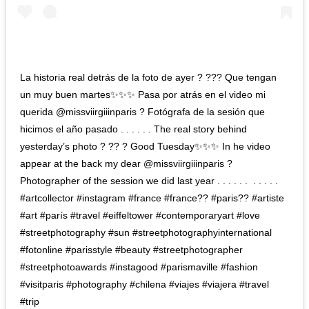
La historia real detrás de la foto de ayer ? ??? Que tengan
un muy buen martes✨✨✨ Pasa por atrás en el video mi
querida @missviirgiiinparis ? Fotógrafa de la sesión que
hicimos el año pasado . . . . . . The real story behind
yesterday’s photo ? ?? ? Good Tuesday✨✨✨ In he video
appear at the back my dear @missviirgiiinparis ?
Photographer of the session we did last year . . . . . . ⁣ .⁣ .⁣ .⁣ .⁣ .⁣
#artcollector #instagram #france #france?? #paris?? #artiste
#art #parís #travel #eiffeltower #contemporaryart #love
#streetphotography #sun #streetphotographyinternational
#fotonline #parisstyle #beauty #streetphotographer
#streetphotoawards #instagood #parismaville #fashion
#visitparis #photography #chilena #viajes #viajera #travel
#trip