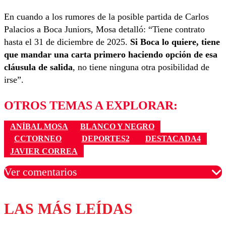
En cuando a los rumores de la posible partida de Carlos
Palacios a Boca Juniors, Mosa detalló: “Tiene contrato
hasta el 31 de diciembre de 2025.
Si Boca lo quiere, tiene
que mandar una carta primero haciendo opción de esa
cláusula de salida
, no tiene ninguna otra posibilidad de
irse”.
OTROS TEMAS A EXPLORAR:
ANÍBAL MOSA
BLANCO Y NEGRO
CCTORNEO
DEPORTES2
DESTACADA4
JAVIER CORREA
Ver comentarios
LAS MÁS LEÍDAS
Los comentarios son moderados para garantizar un
diálogo respetuoso.