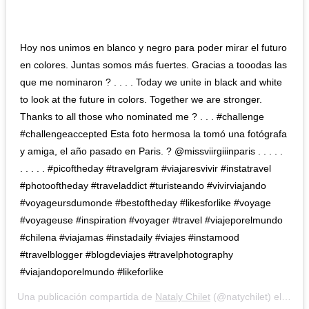
Hoy nos unimos en blanco y negro para poder mirar el futuro
en colores. Juntas somos más fuertes. Gracias a tooodas las
que me nominaron ? . . . . Today we unite in black and white
to look at the future in colors. Together we are stronger.
Thanks to all those who nominated me ? . . . #challenge
#challengeaccepted Esta foto hermosa la tomó una fotógrafa
y amiga, el año pasado en Paris. ? @missviirgiiinparis . . . . . ⁣
.⁣ .⁣ .⁣ .⁣ .⁣ #picoftheday #travelgram #viajaresvivir #instatravel
#photooftheday #traveladdict #turisteando #vivirviajando
#voyageursdumonde #bestoftheday #likesforlike #voyage
#voyageuse #inspiration #voyager #travel #viajeporelmundo
#chilena #viajamas #instadaily #viajes #instamood
#travelblogger #blogdeviajes #travelphotography
#viajandoporelmundo #likeforlike
Una publicación compartida de
Nataly Chilet
(@natychilet) el
27 Ju