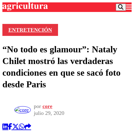
ENTRETENCIÓN
Podcast
“No todo es glamour”: Nataly
Frecuencias
Agricultura TV
Chilet mostró las verdaderas
Deportes
condiciones en que se sacó foto
Entretención
Colo Colo
Noticias
desde Paris
Motor
Vida Social
Otros Deportes
Dato Practico
Publicaciones en medios
Seleccion Chilena
Economía
Opinión
Torneo Internacional
Internacional
por
core
Programas
julio 29, 2020
Torneo Nacional
Nacional
Comercial
Universidad Católica
Política
Universidad de Chile
Sustentabilidad