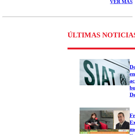
VER MÁS
ÚLTIMAS NOTICIA
Do
en
ac
bu
De
Fr
Ex
mo