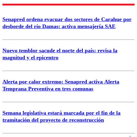
Nombre
Senapred ordena evacuar dos sectores de Carahue por
Correo
desborde del río Damas: activa mensajería SAE
Nuevo temblor sacude el norte del país: revisa la
magnitud y el epicentro
Enviar comentario
Alerta por calor extremo: Senapred activa Alerta
Temprana Preventiva en tres comunas
Semana legislativa estará marcada por el fin de la
tramitación del proyecto de reconstrucción