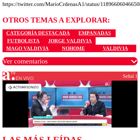
https://twitter.com/MarioCrdenasA1/status/1189660604665
OTROS TEMAS A EXPLORAR:
CATEGORÍA DESTACADA
EMPANADAS
FUTBOLISTA
JORGE VALDIVIA
MAGO VALDIVIA
NOHOME
VALDIVIA
Ver comentarios
Señal 1
EN VIVO
Los comentarios son moderados para garantizar un
diálogo respetuoso.
Nombre
Correo
LAS MÁS LEÍDAS