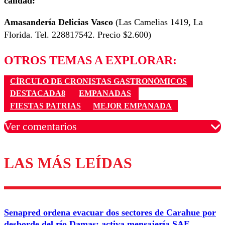
calidad:
Amasandería Delicias Vasco
(Las Camelias 1419, La
Florida. Tel. 228817542. Precio $2.600)
OTROS TEMAS A EXPLORAR:
CÍRCULO DE CRONISTAS GASTRONÓMICOS
DESTACADA8
EMPANADAS
FIESTAS PATRIAS
MEJOR EMPANADA
Ver comentarios
LAS MÁS LEÍDAS
Los comentarios son moderados para garantizar un
diálogo respetuoso.
Nombre
Senapred ordena evacuar dos sectores de Carahue por
Correo
desborde del río Damas: activa mensajería SAE