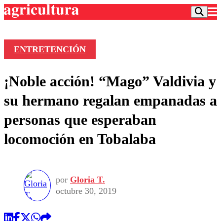
ENTRETENCIÓN
Podcast
¡Noble acción! “Mago” Valdivia y
Frecuencias
Agricultura TV
su hermano regalan empanadas a
Deportes
personas que esperaban
Entretención
Colo Colo
Noticias
locomoción en Tobalaba
Motor
Vida Social
Otros Deportes
Dato Practico
Publicaciones en medios
Seleccion Chilena
Economía
Opinión
Torneo Internacional
Internacional
por
Gloria T.
Programas
Torneo Nacional
Nacional
octubre 30, 2019
Comercial
Universidad Católica
Política
Universidad de Chile
Sustentabilidad