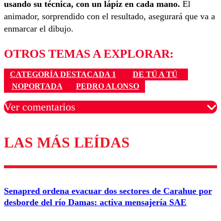
usando su técnica, con un lápiz en cada mano.
El
animador, sorprendido con el resultado, asegurará que va a
enmarcar el dibujo.
OTROS TEMAS A EXPLORAR:
CATEGORÍA DESTACADA 1
DE TÚ A TÚ
NOPORTADA
PEDRO ALONSO
Ver comentarios
LAS MÁS LEÍDAS
Los comentarios son moderados para garantizar un
diálogo respetuoso.
Nombre
Senapred ordena evacuar dos sectores de Carahue por
Correo
desborde del río Damas: activa mensajería SAE