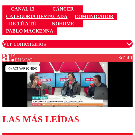
CANAL 13
CÁNCER
CATEGORÍA DESTACADA
COMUNICADOR
DE TÚ A TÚ
NOHOME
PABLO MACKENNA
Ver comentarios
Señal 1
EN VIVO
Los comentarios son moderados para garantizar un
diálogo respetuoso.
Nombre
Correo
LAS MÁS LEÍDAS
Enviar comentario