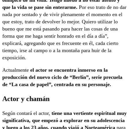
olímpico de mi vida. Tengo miedo a no estar atento y
que la vida se pase sin enterarme.
Por eso trato de no dar
nada por sentado y de vivir plenamente el momento en el
que estoy, trato de devolver lo mejor. Quiero utilizar lo
bueno que me está pasando para hacer las cosas de una
forma que me haga sentir honrado en el día a día”,
explicará, agregando que es frecuente en él, cada cierto
tiempo, irse al campo o a la montaña para huir de la
exposición.
Actualmente
el actor se encuentra inmerso en la
producción del nuevo ciclo de “Berlín”, serie precuela
de “La casa de papel”, centrada en su personaje.
Actor y chamán
Según contará el actor,
tiene una vertiente espiritual muy
significativa, que empezó a explorar en su adolescencia
y luego a los 23 años, cuando viajó a Norteamérica
para