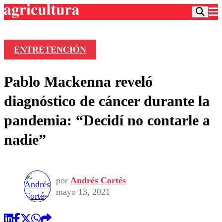
ENTRETENCIÓN
Podcast
Pablo Mackenna reveló
Frecuencias
Agricultura TV
diagnóstico de cáncer durante la
Deportes
pandemia: “Decidí no contarle a
Entretención
Colo Colo
Noticias
nadie”
Motor
Vida Social
Otros Deportes
Dato Practico
Publicaciones en medios
Seleccion Chilena
Economía
Opinión
Torneo Internacional
Internacional
por
Andrés Cortés
Programas
Torneo Nacional
Nacional
mayo 13, 2021
Comercial
Universidad Católica
Política
Universidad de Chile
Sustentabilidad