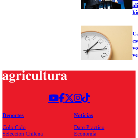
al
hí
Ca
es
vo
ve
Deportes
Noticias
Colo Colo
Dato Practico
Seleccion Chilena
Economía