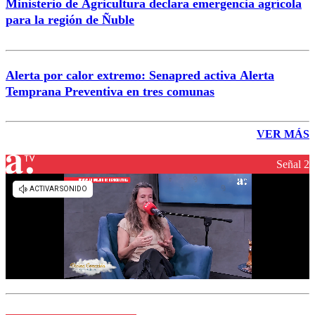
Ministerio de Agricultura declara emergencia agrícola
para la región de Ñuble
Alerta por calor extremo: Senapred activa Alerta
Temprana Preventiva en tres comunas
VER MÁS
Señal 2