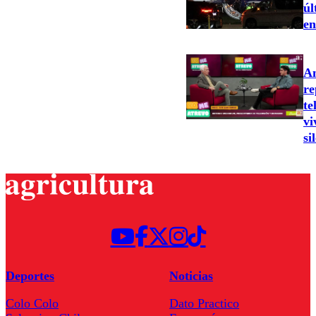
úl
en
An
re
te
vi
si
Deportes
Noticias
Colo Colo
Dato Practico