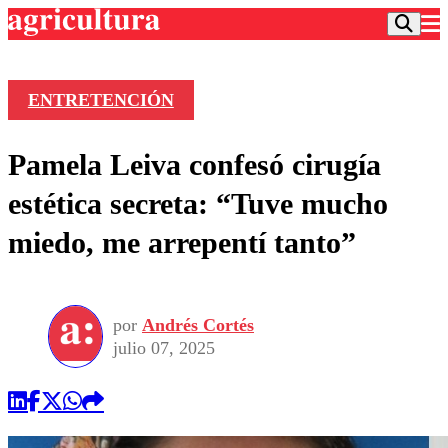
ENTRETENCIÓN
Podcast
Pamela Leiva confesó cirugía
Frecuencias
Agricultura TV
estética secreta: “Tuve mucho
Deportes
miedo, me arrepentí tanto”
Entretención
Colo Colo
Noticias
Motor
Vida Social
Otros Deportes
Dato Practico
Publicaciones en medios
por
Andrés Cortés
Seleccion Chilena
Economía
Opinión
julio 07, 2025
Torneo Internacional
Internacional
Programas
Torneo Nacional
Nacional
Comercial
Universidad Católica
Política
Universidad de Chile
Sustentabilidad