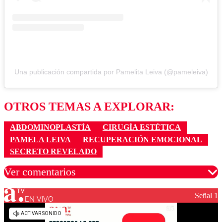
Una publicación compartida por Pamelita Leiva (@pameleiva)
OTROS TEMAS A EXPLORAR:
ABDOMINOPLASTÍA
CIRUGÍA ESTÉTICA
PAMELA LEIVA
RECUPERACIÓN EMOCIONAL
SECRETO REVELADO
Ver comentarios
Señal 1
EN VIVO
Los comentarios son moderados para garantizar un
diálogo respetuoso.