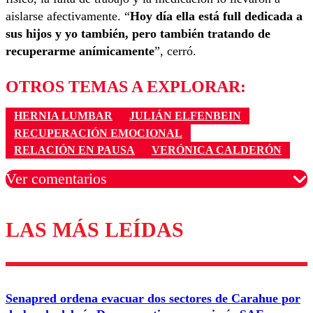
aislarse afectivamente. “
Hoy día ella está full dedicada a
sus hijos y yo también, pero también tratando de
recuperarme anímicamente
”, cerró.
OTROS TEMAS A EXPLORAR:
HERNIA LUMBAR
JULIÁN ELFENBEIN
RECUPERACIÓN EMOCIONAL
RELACIÓN EN PAUSA
VERÓNICA CALDERÓN
Ver comentarios
LAS MÁS LEÍDAS
Los comentarios son moderados para garantizar un
diálogo respetuoso.
Nombre
Senapred ordena evacuar dos sectores de Carahue por
Correo