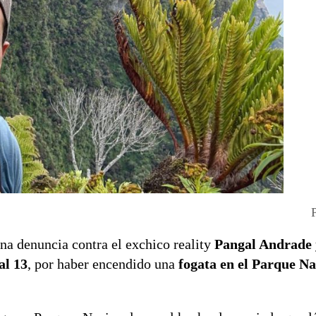
na denuncia contra el exchico reality
Pangal Andrade
al 13
, por haber encendido una
fogata en el Parque Na