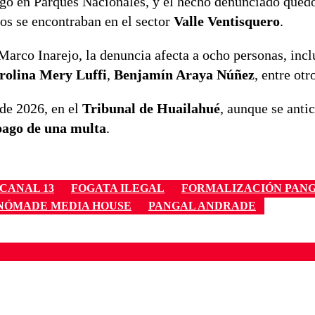
ego en Parques Nacionales, y el hecho denunciado quedó
dos se encontraban en el sector
Valle Ventisquero
.
Marco Inarejo, la denuncia afecta a ocho personas, inc
rolina Mery Luffi
,
Benjamín Araya Núñez
, entre otr
de 2026, en el
Tribunal de Huailahué
, aunque se anti
 pago de una multa
.
CANAL 13
FOGATA ILEGAL
FORMALIZACIÓN PAN
NÓMADE MEDIA HOUSE
PANGAL ANDRADE
ados para garantizar un diálogo respetuoso.