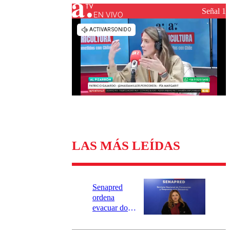
Universidad Católica
Política
Señal 1
Universidad de Chile
Sustentabilidad
EN VIVO
LAS MÁS LEÍDAS
Senapred
ordena
evacuar dos
sectores de
Carahue por