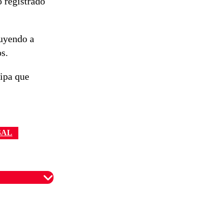
 registrado
del proyecto
de
reconstrucción
luyendo a
os.
cipa que
GAL