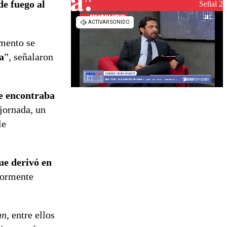
de fuego al
reconstrucción
Señal 2
omento se
a
”, señalaron
se encontraba
 jornada, un
le
ue derivó en
riormente
an
, entre ellos