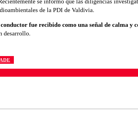
Recientemente se informó que las diligencias investigat
dioambientales de la PDI de Valdivia.
 conductor fue recibido como una señal de calma y 
n desarrollo.
RADE
ados para garantizar un diálogo respetuoso.
Correo