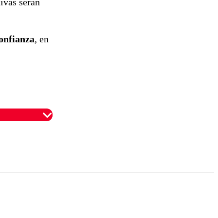
ivas serán
confianza
, en