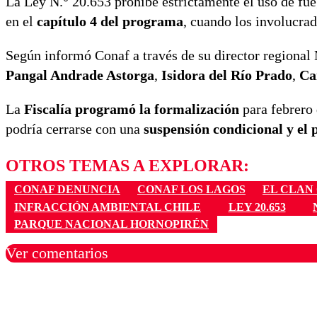
La Ley N.° 20.653 prohíbe estrictamente el uso de fu
en el
capítulo 4 del programa
, cuando los involucra
Según informó Conaf a través de su director regional 
Pangal Andrade Astorga
,
Isidora del Río Prado
,
Ca
La
Fiscalía programó la formalización
para febrero 
podría cerrarse con una
suspensión condicional y el
OTROS TEMAS A EXPLORAR:
CONAF DENUNCIA
CONAF LOS LAGOS
EL CLAN 
INFRACCIÓN AMBIENTAL CHILE
LEY 20.653
PARQUE NACIONAL HORNOPIRÉN
Ver comentarios
Los comentarios son moder