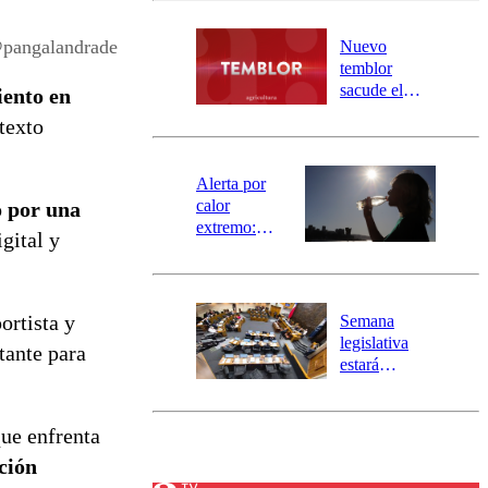
desborde del
río Damas:
@pangalandrade
Nuevo
activa
temblor
mensajería
sacude el
iento en
SAE
norte del país:
texto
revisa la
magnitud y el
epicentro
Alerta por
calor
o por una
extremo:
gital y
Senapred
activa Alerta
Temprana
Preventiva en
ortista y
Semana
tres comunas
legislativa
tante para
estará
marcada por
el fin de la
tramitación
que enfrenta
del proyecto
ción
de