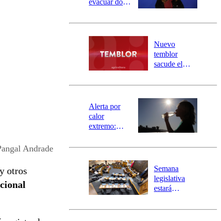
evacuar dos
sectores de
Carahue por
desborde del
río Damas:
Nuevo
activa
temblor
mensajería
sacude el
SAE
norte del país:
revisa la
magnitud y el
epicentro
Alerta por
calor
extremo:
Senapred
activa Alerta
Pangal Andrade
Temprana
Preventiva en
Semana
y otros
tres comunas
legislativa
cional
estará
marcada por
el fin de la
tramitación