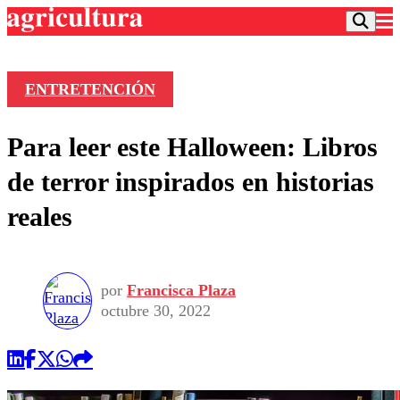
ENTRETENCIÓN
Podcast
Para leer este Halloween: Libros
Frecuencias
Agricultura TV
de terror inspirados en historias
Deportes
reales
Entretención
Colo Colo
Noticias
Motor
Vida Social
Otros Deportes
Dato Practico
Publicaciones en medios
por
Francisca Plaza
Seleccion Chilena
Economía
Opinión
octubre 30, 2022
Torneo Internacional
Internacional
Programas
Torneo Nacional
Nacional
Comercial
Universidad Católica
Política
Universidad de Chile
Sustentabilidad