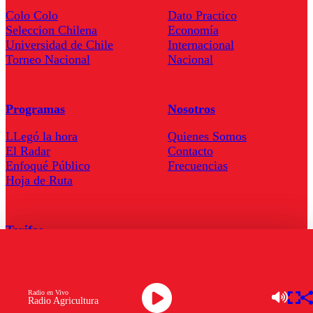
Colo Colo
Dato Practico
Seleccion Chilena
Economía
Universidad de Chile
Internacional
Torneo Nacional
Nacional
Programas
Nosotros
LLegó la hora
Quienes Somos
El Radar
Contacto
Enfoqué Público
Frecuencias
Hoja de Ruta
Tarifas
Comercial
Tarifas Servel Radio
Radio en Vivo
Radio Agricultura