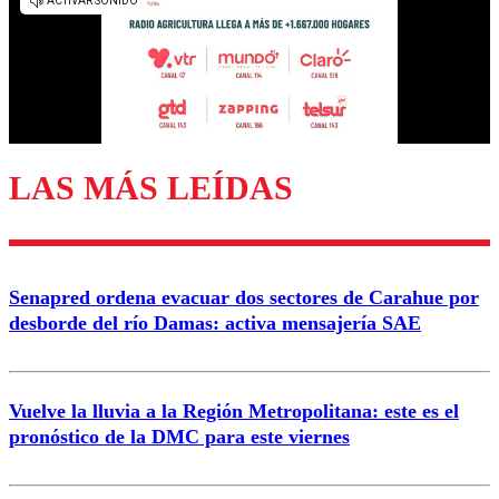
diálogo respetuoso.
Nombre
Correo
LAS MÁS LEÍDAS
Enviar comentario
Senapred ordena evacuar dos sectores de Carahue por
desborde del río Damas: activa mensajería SAE
Vuelve la lluvia a la Región Metropolitana: este es el
pronóstico de la DMC para este viernes