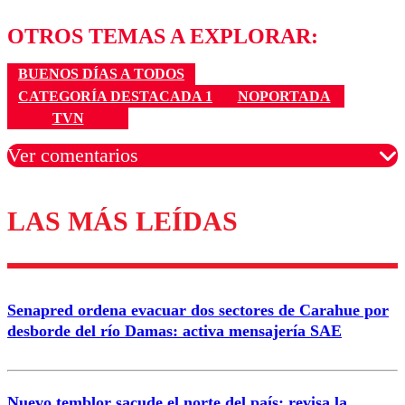
OTROS TEMAS A EXPLORAR:
BUENOS DÍAS A TODOS
CATEGORÍA DESTACADA 1
NOPORTADA
TVN
Ver comentarios
LAS MÁS LEÍDAS
Los comentarios son moderados para garantizar un
diálogo respetuoso.
Nombre
Senapred ordena evacuar dos sectores de Carahue por
Correo
desborde del río Damas: activa mensajería SAE
Nuevo temblor sacude el norte del país: revisa la