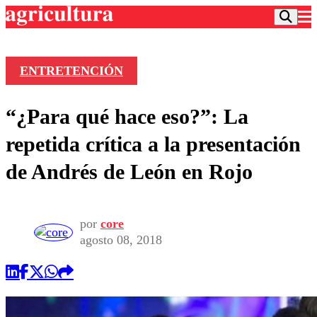
ENTRETENCIÓN
Podcast
“¿Para qué hace eso?”: La
Frecuencias
Agricultura TV
repetida crítica a la presentación
Deportes
de Andrés de León en Rojo
Entretención
Colo Colo
Noticias
Motor
Vida Social
Otros Deportes
Dato Practico
por
core
Publicaciones en medios
Seleccion Chilena
Economía
agosto 08, 2018
Opinión
Torneo Internacional
Internacional
Programas
Torneo Nacional
Nacional
Comercial
Universidad Católica
Política
Universidad de Chile
Sustentabilidad