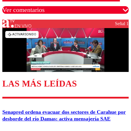
Ver comentarios
Señal 1
EN VIVO
Los comentarios son moderados para garantizar un
diálogo respetuoso.
Nombre
Correo
LAS MÁS LEÍDAS
Enviar comentario
Senapred ordena evacuar dos sectores de Carahue por
desborde del río Damas: activa mensajería SAE