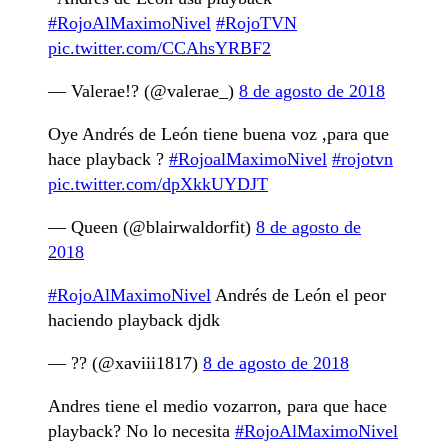
#RojoAlMaximoNivel
#RojoTVN
pic.twitter.com/CCAhsYRBF2
— Valerae!? (@valerae_)
8 de agosto de 2018
Oye Andrés de León tiene buena voz ,para que
hace playback ?
#RojoalMaximoNivel
#rojotvn
pic.twitter.com/dpXkkUYDJT
— Queen (@blairwaldorfit)
8 de agosto de
2018
#RojoAlMaximoNivel
Andrés de León el peor
haciendo playback djdk
— ?? (@xaviii1817)
8 de agosto de 2018
Andres tiene el medio vozarron, para que hace
playback? No lo necesita
#RojoAlMaximoNivel