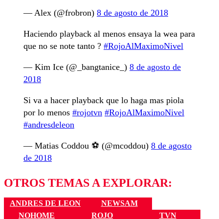
— Alex (@frobron)
8 de agosto de 2018
Haciendo playback al menos ensaya la wea para
que no se note tanto ?
#RojoAlMaximoNivel
— Kim Ice (@_bangtanice_)
8 de agosto de
2018
Si va a hacer playback que lo haga mas piola
por lo menos
#rojotvn
#RojoAlMaximoNivel
#andresdeleon
— Matias Coddou ⚽️ (@mcoddou)
8 de agosto
de 2018
OTROS TEMAS A EXPLORAR:
ANDRES DE LEON
NEWSAM
NOHOME
ROJO
TVN