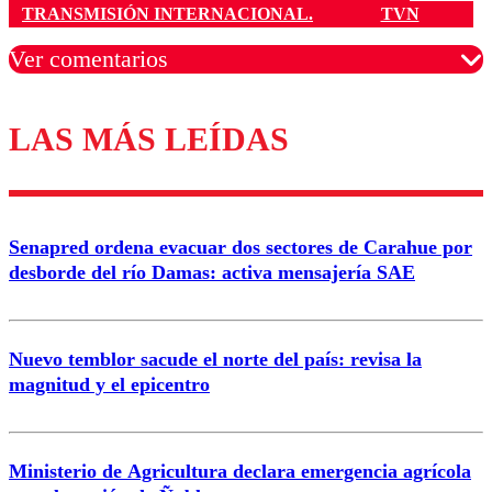
TRANSMISIÓN INTERNACIONAL.
TVN
Ver comentarios
LAS MÁS LEÍDAS
Los comentarios son moderados para garantizar un
diálogo respetuoso.
Nombre
Senapred ordena evacuar dos sectores de Carahue por
Correo
desborde del río Damas: activa mensajería SAE
Nuevo temblor sacude el norte del país: revisa la
magnitud y el epicentro
Enviar comentario
Ministerio de Agricultura declara emergencia agrícola