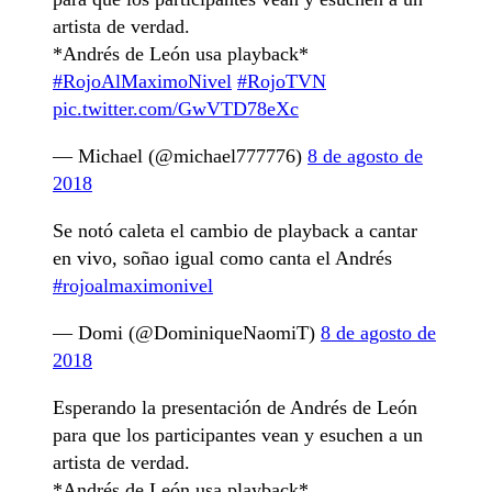
artista de verdad.
*Andrés de León usa playback*
#RojoAlMaximoNivel
#RojoTVN
pic.twitter.com/GwVTD78eXc
— Michael (@michael777776)
8 de agosto de
2018
Se notó caleta el cambio de playback a cantar
en vivo, soñao igual como canta el Andrés
#rojoalmaximonivel
— Domi (@DominiqueNaomiT)
8 de agosto de
2018
Esperando la presentación de Andrés de León
para que los participantes vean y esuchen a un
artista de verdad.
*Andrés de León usa playback*