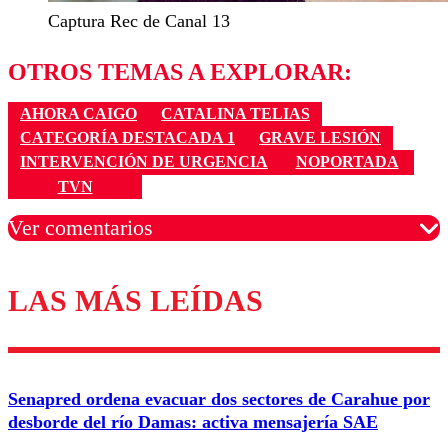
Captura Rec de Canal 13
OTROS TEMAS A EXPLORAR:
AHORA CAIGO
CATALINA TELIAS
CATEGORÍA DESTACADA 1
GRAVE LESIÓN
INTERVENCIÓN DE URGENCIA
NOPORTADA
TVN
Ver comentarios
LAS MÁS LEÍDAS
Los comentarios son moderados para garantizar un
diálogo respetuoso.
Nombre
Senapred ordena evacuar dos sectores de Carahue por
Correo
desborde del río Damas: activa mensajería SAE