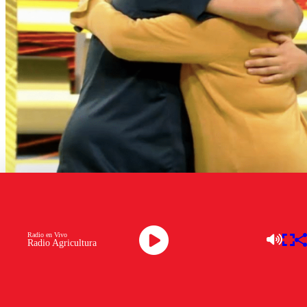
TVN
Radio en Vivo
Este lunes,
“Ahora Caigo”
, tuvo un gran capítulo. 11
Radio Agricultura
competidores se enfrentaron por un premio en dinero
para cumplir sus sueños
y solo uno lo consiguió: Valentín
llegó al final dejando atrás al resto de los participantes y