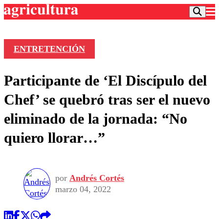
ENTRETENCIÓN
Podcast
Participante de ‘El Discípulo del
Frecuencias
Agricultura TV
Chef’ se quebró tras ser el nuevo
Deportes
eliminado de la jornada: “No
Entretención
Colo Colo
Noticias
quiero llorar…”
Motor
Vida Social
Otros Deportes
Dato Practico
Publicaciones en medios
Seleccion Chilena
Economía
Opinión
Torneo Internacional
Internacional
por
Andrés Cortés
Programas
Torneo Nacional
Nacional
marzo 04, 2022
Comercial
Universidad Católica
Política
Universidad de Chile
Sustentabilidad