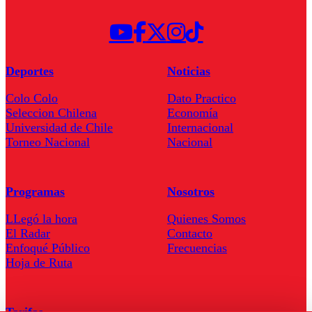
Deportes
Noticias
Colo Colo
Dato Practico
Seleccion Chilena
Economía
Universidad de Chile
Internacional
Torneo Nacional
Nacional
Programas
Nosotros
LLegó la hora
Quienes Somos
El Radar
Contacto
Enfoqué Público
Frecuencias
Hoja de Ruta