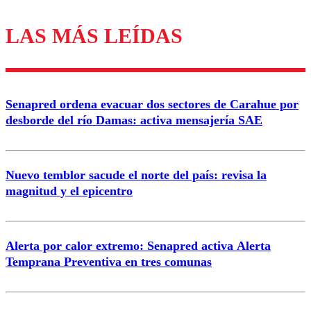
LAS MÁS LEÍDAS
Los comentarios son moderados para garantizar un
diálogo respetuoso.
Nombre
Senapred ordena evacuar dos sectores de Carahue por
Correo
desborde del río Damas: activa mensajería SAE
Nuevo temblor sacude el norte del país: revisa la
magnitud y el epicentro
Enviar comentario
Alerta por calor extremo: Senapred activa Alerta
Temprana Preventiva en tres comunas