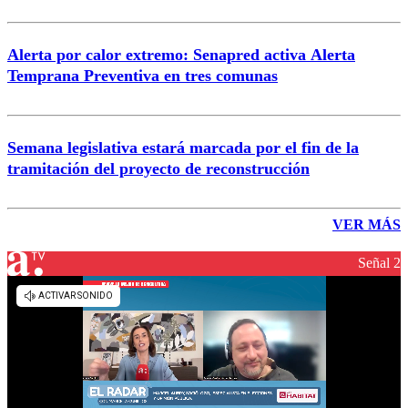
Alerta por calor extremo: Senapred activa Alerta
Temprana Preventiva en tres comunas
Semana legislativa estará marcada por el fin de la
tramitación del proyecto de reconstrucción
VER MÁS
Señal 2