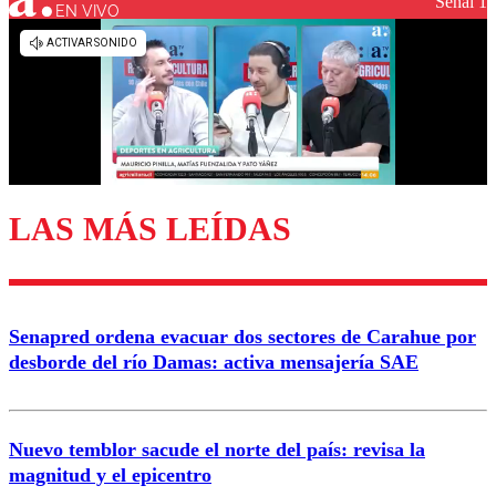
Señal 1
EN VIVO
Los comentarios son moderados para garantizar un
diálogo respetuoso.
Nombre
Correo
LAS MÁS LEÍDAS
Enviar comentario
Senapred ordena evacuar dos sectores de Carahue por
desborde del río Damas: activa mensajería SAE
Nuevo temblor sacude el norte del país: revisa la
magnitud y el epicentro