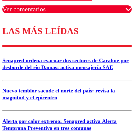
Ver comentarios
LAS MÁS LEÍDAS
Los comentarios son moderados para garantizar un
diálogo respetuoso.
Nombre
Senapred ordena evacuar dos sectores de Carahue por
Correo
desborde del río Damas: activa mensajería SAE
Nuevo temblor sacude el norte del país: revisa la
magnitud y el epicentro
Enviar comentario
Alerta por calor extremo: Senapred activa Alerta
Temprana Preventiva en tres comunas