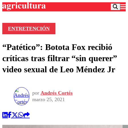
ENTRETENCIÓN
Podcast
“Patético”: Botota Fox recibió
Frecuencias
Agricultura TV
críticas tras filtrar “sin querer”
Deportes
video sexual de Leo Méndez Jr
Entretención
Colo Colo
Noticias
Motor
Vida Social
Otros Deportes
Dato Practico
Publicaciones en medios
por
Andrés Cortés
Seleccion Chilena
Economía
Opinión
marzo 25, 2021
Torneo Internacional
Internacional
Programas
Torneo Nacional
Nacional
Comercial
Universidad Católica
Política
Universidad de Chile
Sustentabilidad