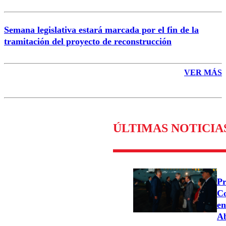
Semana legislativa estará marcada por el fin de la
tramitación del proyecto de reconstrucción
VER MÁS
ÚLTIMAS NOTICIA
Pr
Co
en
Ab