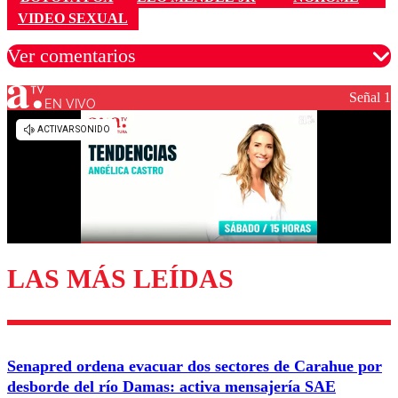
VIDEO SEXUAL
Ver comentarios
Señal 1
EN VIVO
Los comentarios son moderados para garantizar un
diálogo respetuoso.
Nombre
Correo
LAS MÁS LEÍDAS
Enviar comentario
Senapred ordena evacuar dos sectores de Carahue por
desborde del río Damas: activa mensajería SAE