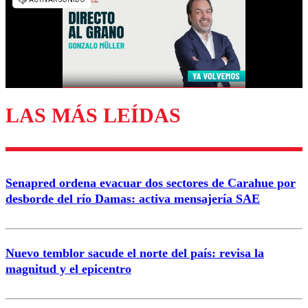
diálogo respetuoso.
Nombre
Correo
LAS MÁS LEÍDAS
Enviar comentario
Senapred ordena evacuar dos sectores de Carahue por
desborde del río Damas: activa mensajería SAE
Nuevo temblor sacude el norte del país: revisa la
magnitud y el epicentro