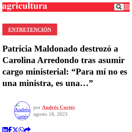
ENTRETENCIÓN
Podcast
Patricia Maldonado destrozó a
Frecuencias
Agricultura TV
Carolina Arredondo tras asumir
Deportes
cargo ministerial: “Para mí no es
Entretención
Colo Colo
Noticias
una ministra, es una…”
Motor
Vida Social
Otros Deportes
Dato Practico
Publicaciones en medios
Seleccion Chilena
Economía
Opinión
Torneo Internacional
Internacional
por
Andrés Cortés
Programas
Torneo Nacional
Nacional
agosto 18, 2023
Comercial
Universidad Católica
Política
Universidad de Chile
Sustentabilidad