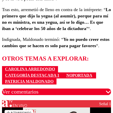
Tras esto, arremetió de lleno en contra de la intérprete: “
Lo
primero que dijo la yegua (al asumir), porque para mí
no es ministra, es una yegua, así se lo digo… Es que
iban a ‘celebrar los 50 años de la dictadura’
“.
Indignada, Maldonado terminó: “
Yo no puedo creer estos
cambios que se hacen es solo para pagar favores
“.
OTROS TEMAS A EXPLORAR:
CAROLINA ARREDONDO
CATEGORÍA DESTACADA 1
NOPORTADA
PATRICIA MALDONADO
Ver comentarios
Señal 1
EN VIVO
Los comentarios son moderados para garantizar un