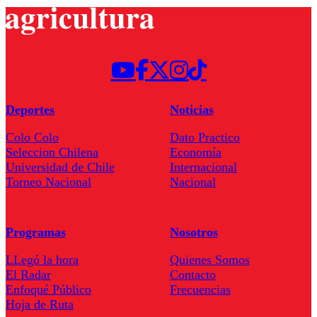
Deportes
Noticias
Colo Colo
Dato Practico
Seleccion Chilena
Economía
Universidad de Chile
Internacional
Torneo Nacional
Nacional
Programas
Nosotros
LLegó la hora
Quienes Somos
El Radar
Contacto
Enfoqué Público
Frecuencias
Hoja de Ruta