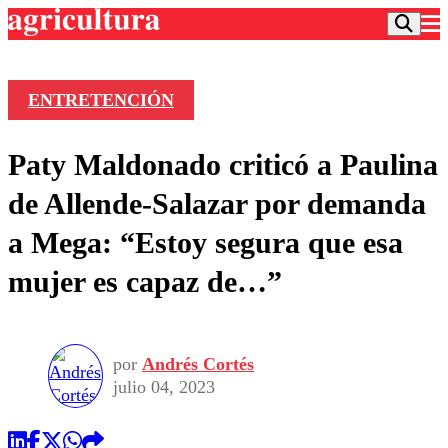
ENTRETENCIÓN
Podcast
Paty Maldonado criticó a Paulina
Frecuencias
Agricultura TV
de Allende-Salazar por demanda
Deportes
a Mega: “Estoy segura que esa
Entretención
Colo Colo
Noticias
mujer es capaz de…”
Motor
Vida Social
Otros Deportes
Dato Practico
Publicaciones en medios
Seleccion Chilena
Economía
Opinión
Torneo Internacional
Internacional
por
Andrés Cortés
Programas
Torneo Nacional
Nacional
julio 04, 2023
Comercial
Universidad Católica
Política
Universidad de Chile
Sustentabilidad