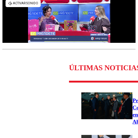
ÚLTIMAS NOTICIA
Pr
Co
en
Ab