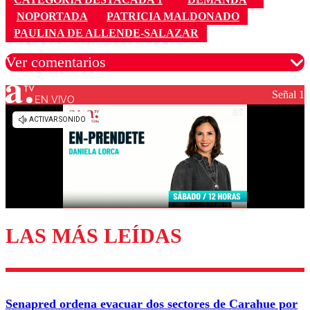
NOPORTADA
PATRICIA MALDONADO
PAULINA DE ALLENDE-SALAZAR
Ver comentarios
Señal 1
EN VIVO
Los comentarios son moderados para garantizar un
diálogo respetuoso.
Nombre
Correo
LAS MÁS LEÍDAS
Enviar comentario
Senapred ordena evacuar dos sectores de Carahue por