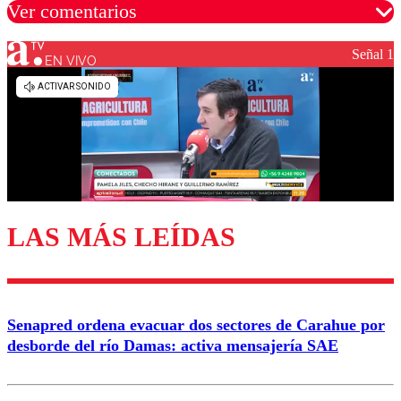
Ver comentarios
Señal 1
EN VIVO
Los comentarios son moderados para garantizar un
diálogo respetuoso.
Nombre
Correo
LAS MÁS LEÍDAS
Enviar comentario
Senapred ordena evacuar dos sectores de Carahue por
desborde del río Damas: activa mensajería SAE