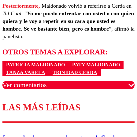
Posteriormente,
Maldonado volvió a referirse a Cerda en
Tal Cual
. “
Yo me puedo enfrentar con usted o con quien
quiera y le voy a repetir en su cara que usted es
hombre. Se ve bastante bien, pero es hombre
”, afirmó la
panelista.
OTROS TEMAS A EXPLORAR:
PATRICIA MALDONADO
PATY MALDONADO
TANZA VARELA
TRINIDAD CERDA
Ver comentarios
LAS MÁS LEÍDAS
Los comentarios son moderados para garantizar un
diálogo respetuoso.
Nombre