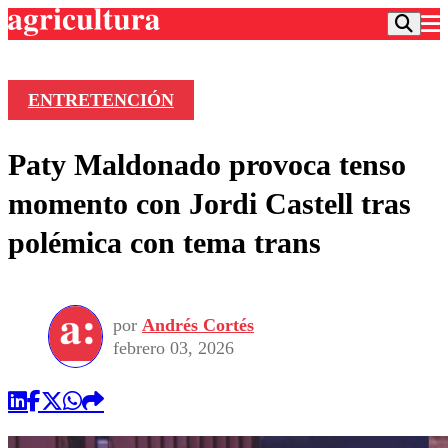
ENTRETENCIÓN
Podcast
Paty Maldonado provoca tenso
Frecuencias
Agricultura TV
momento con Jordi Castell tras
Deportes
polémica con tema trans
Entretención
Colo Colo
Noticias
Motor
Vida Social
Otros Deportes
Dato Practico
Publicaciones en medios
por
Andrés Cortés
Seleccion Chilena
Economía
Opinión
febrero 03, 2026
Torneo Internacional
Internacional
Programas
Torneo Nacional
Nacional
Comercial
Universidad Católica
Política
Universidad de Chile
Sustentabilidad