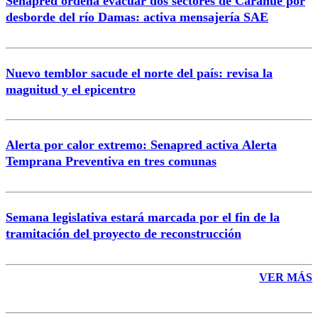
Senapred ordena evacuar dos sectores de Carahue por
Correo
desborde del río Damas: activa mensajería SAE
Nuevo temblor sacude el norte del país: revisa la
magnitud y el epicentro
Enviar comentario
Alerta por calor extremo: Senapred activa Alerta
Temprana Preventiva en tres comunas
Semana legislativa estará marcada por el fin de la
tramitación del proyecto de reconstrucción
VER MÁS