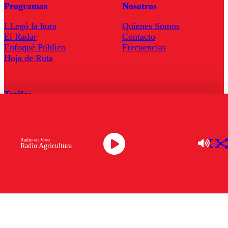
Programas
Nosotros
LLegó la hora
Quienes Somos
El Radar
Contacto
Enfoqué Público
Frecuencias
Hoja de Ruta
Tarifas
Comercial
Tarifas Servel Radio
Radio en Vivo
Radio Agricultura
Radio en Vivo
TV en Vivo
Descarga la APP