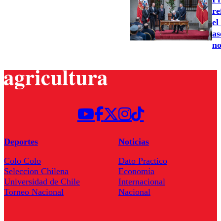
re
el
as
no
Deportes
Noticias
Colo Colo
Dato Practico
Seleccion Chilena
Economía
Universidad de Chile
Internacional
Torneo Nacional
Nacional