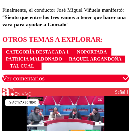
Finalmente, el conductor José Miguel Viñuela manifestó:
“
Siento que entre los tres vamos a tener que hacer una
vaca para ayudar a Gonzalo
“.
OTROS TEMAS A EXPLORAR:
CATEGORÍA DESTACADA 1
NOPORTADA
PATRICIA MALDONADO
RAQUEL ARGANDOÑA
TAL CUAL
Ver comentarios
Señal 1
EN VIVO
Los comentarios son moderados para garantizar un
diálogo respetuoso.
Nombre
Correo