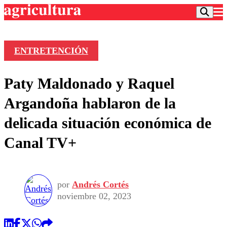
ENTRETENCIÓN
Podcast
Paty Maldonado y Raquel
Frecuencias
Agricultura TV
Argandoña hablaron de la
Deportes
delicada situación económica de
Entretención
Colo Colo
Noticias
Canal TV+
Motor
Vida Social
Otros Deportes
Dato Practico
Publicaciones en medios
Seleccion Chilena
Economía
Opinión
Torneo Internacional
Internacional
por
Andrés Cortés
Programas
Torneo Nacional
Nacional
noviembre 02, 2023
Comercial
Universidad Católica
Política
Universidad de Chile
Sustentabilidad