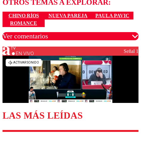
OTROS TEMAS A EXPLORAR:
CHINO RÍOS
NUEVA PAREJA
PAULA PAVIC
ROMANCE
Ver comentarios
Señal 1
EN VIVO
Los comentarios son moderados para garantizar un
diálogo respetuoso.
Nombre
Correo
LAS MÁS LEÍDAS
Enviar comentario