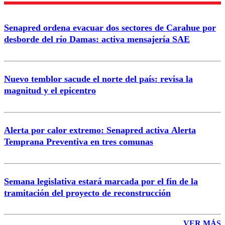
Senapred ordena evacuar dos sectores de Carahue por
Correo
desborde del río Damas: activa mensajería SAE
Nuevo temblor sacude el norte del país: revisa la
magnitud y el epicentro
Enviar comentario
Alerta por calor extremo: Senapred activa Alerta
Temprana Preventiva en tres comunas
Semana legislativa estará marcada por el fin de la
tramitación del proyecto de reconstrucción
VER MÁS