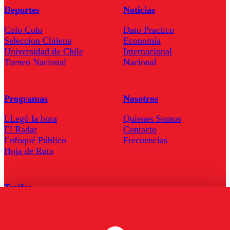
Deportes
Noticias
Colo Colo
Dato Practico
Seleccion Chilena
Economía
Universidad de Chile
Internacional
Torneo Nacional
Nacional
Programas
Nosotros
LLegó la hora
Quienes Somos
El Radar
Contacto
Enfoqué Público
Frecuencias
Hoja de Ruta
Tarifas
Comercial
Tarifas Servel Radio