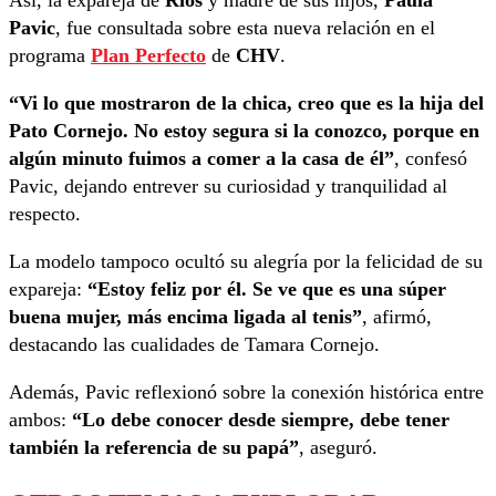
Así, la expareja de
Ríos
y madre de sus hijos,
Paula
Pavic
, fue consultada sobre esta nueva relación en el
programa
Plan Perfecto
de
CHV
.
“Vi lo que mostraron de la chica, creo que es la hija del
Pato Cornejo. No estoy segura si la conozco, porque en
algún minuto fuimos a comer a la casa de él”
, confesó
Pavic, dejando entrever su curiosidad y tranquilidad al
respecto.
La modelo tampoco ocultó su alegría por la felicidad de su
expareja:
“Estoy feliz por él. Se ve que es una súper
buena mujer, más encima ligada al tenis”
, afirmó,
destacando las cualidades de Tamara Cornejo.
Además, Pavic reflexionó sobre la conexión histórica entre
ambos:
“Lo debe conocer desde siempre, debe tener
también la referencia de su papá”
, aseguró.