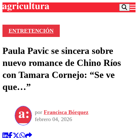
ENTRETENCIÓN
Podcast
Paula Pavic se sincera sobre
Frecuencias
Agricultura TV
nuevo romance de Chino Ríos
Deportes
con Tamara Cornejo: “Se ve
Entretención
Colo Colo
Noticias
que…”
Motor
Vida Social
Otros Deportes
Dato Practico
Publicaciones en medios
Seleccion Chilena
Economía
Opinión
Torneo Internacional
Internacional
por
Francisca Bórquez
Programas
Torneo Nacional
Nacional
febrero 04, 2026
Comercial
Universidad Católica
Política
Universidad de Chile
Sustentabilidad