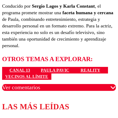
Conducido por
Sergio Lagos y Karla Constant
, el
programa promete mostrar una
faceta humana y cercana
de Paula, combinando entretenimiento, estrategia y
desarrollo personal en un formato extremo. Para la actriz,
esta experiencia no solo es un desafío televisivo, sino
también una oportunidad de crecimiento y aprendizaje
personal.
OTROS TEMAS A EXPLORAR:
CANAL 13
PAULA PAVIC
REALITY
VECINOS AL LÍMITE
Ver comentarios
LAS MÁS LEÍDAS
Los comentarios son moderados para garantizar un
diálogo respetuoso.
Nombre