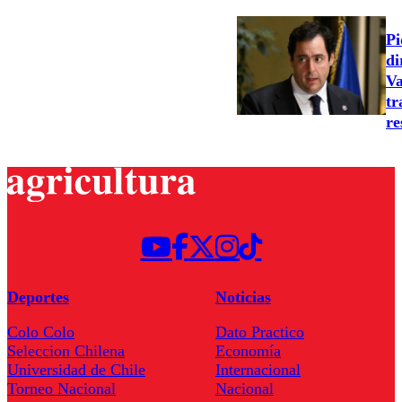
Pi
di
Va
tr
re
Deportes
Noticias
Colo Colo
Dato Practico
Seleccion Chilena
Economía
Universidad de Chile
Internacional
Torneo Nacional
Nacional