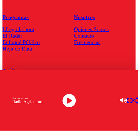
Programas
Nosotros
LLegó la hora
Quienes Somos
El Radar
Contacto
Enfoqué Público
Frecuencias
Hoja de Ruta
Tarifas
Comercial
Tarifas Servel Radio
Radio en Vivo
Radio Agricultura
Radio en Vivo
TV en Vivo
Descarga la APP