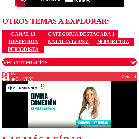
OTROS TEMAS A EXPLORAR:
CANAL 13
CATEGORÍA DESTACADA 1
DESPEDIDA
NATALIA LÓPEZ
NOPORTADA
PERIODISTA
Ver comentarios
Señal 1
EN VIVO
Los comentarios son moderados para garantizar un
diálogo respetuoso.
Nombre
Correo