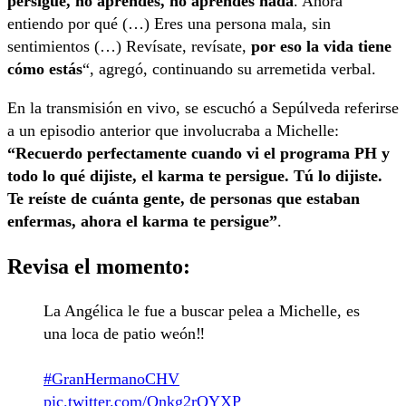
persigue, no aprendes, no aprendes nada
. Ahora
entiendo por qué (…) Eres una persona mala, sin
sentimientos (…) Revísate, revísate,
por eso la vida tiene
cómo estás
“, agregó, continuando su arremetida verbal.
En la transmisión en vivo, se escuchó a Sepúlveda referirse
a un episodio anterior que involucraba a Michelle:
“Recuerdo perfectamente cuando vi el programa PH y
todo lo qué dijiste, el karma te persigue. Tú lo dijiste.
Te reíste de cuánta gente, de personas que estaban
enfermas, ahora el karma te persigue”
.
Revisa el momento:
La Angélica le fue a buscar pelea a Michelle, es
una loca de patio weón‼️
#GranHermanoCHV
pic.twitter.com/Qnkg2rOYXP