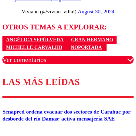
— Viviane (@vivian_villal)
August 30, 2024
OTROS TEMAS A EXPLORAR:
ANGÉLICA SEPÚLVEDA
GRAN HERMANO
MICHELLE CARVALHO
NOPORTADA
Ver comentarios
LAS MÁS LEÍDAS
Los comentarios son moderados para garantizar un
diálogo respetuoso.
Nombre
Senapred ordena evacuar dos sectores de Carahue por
Correo
desborde del río Damas: activa mensajería SAE