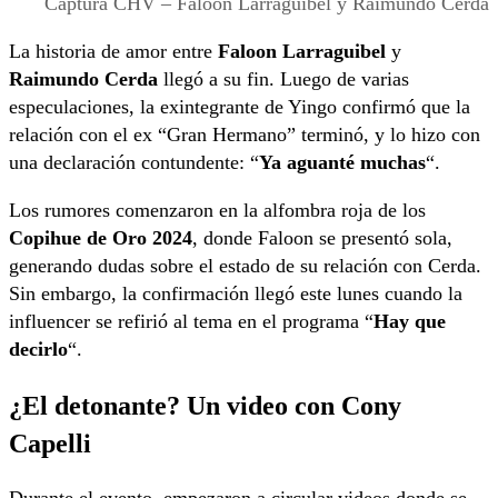
Captura CHV – Faloon Larraguibel y Raimundo Cerda
La historia de amor entre
Faloon Larraguibel
y
Raimundo Cerda
llegó a su fin. Luego de varias
especulaciones, la exintegrante de Yingo confirmó que la
relación con el ex “Gran Hermano” terminó, y lo hizo con
una declaración contundente: “
Ya aguanté muchas
“.
Los rumores comenzaron en la alfombra roja de los
Copihue de Oro 2024
, donde Faloon se presentó sola,
generando dudas sobre el estado de su relación con Cerda.
Sin embargo, la confirmación llegó este lunes cuando la
influencer se refirió al tema en el programa “
Hay que
decirlo
“.
¿El detonante? Un video con Cony
Capelli
Durante el evento, empezaron a circular videos donde se