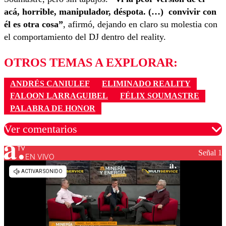
acá, horrible, manipulador, déspota. (…) convivir con
él es otra cosa”
, afirmó, dejando en claro su molestia con
el comportamiento del DJ dentro del reality.
OTROS TEMAS A EXPLORAR:
ANDRÉS CANIULEF
ELIMINADO REALITY
FALOON LARRAGUIBEL
FÉLIX SOUMASTRE
PALABRA DE HONOR
Ver comentarios
Señal 1
EN VIVO
Los comentarios son moderados para garantizar un
diálogo respetuoso.
Nombre
Correo