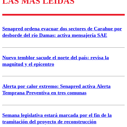
LAS MÁS LEÍDAS
diálogo respetuoso.
Nombre
Senapred ordena evacuar dos sectores de Carahue por
Correo
desborde del río Damas: activa mensajería SAE
Nuevo temblor sacude el norte del país: revisa la
magnitud y el epicentro
Enviar comentario
Alerta por calor extremo: Senapred activa Alerta
Temprana Preventiva en tres comunas
Semana legislativa estará marcada por el fin de la
tramitación del proyecto de reconstrucción