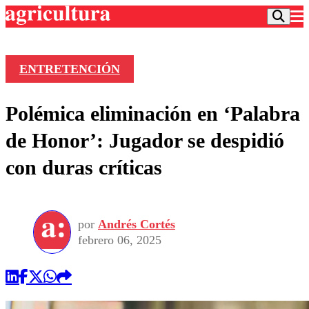
ENTRETENCIÓN
Podcast
Polémica eliminación en ‘Palabra
Frecuencias
Agricultura TV
de Honor’: Jugador se despidió
Deportes
con duras críticas
Entretención
Colo Colo
Noticias
Motor
Vida Social
Otros Deportes
Dato Practico
Publicaciones en medios
por
Andrés Cortés
Seleccion Chilena
Economía
Opinión
febrero 06, 2025
Torneo Internacional
Internacional
Programas
Torneo Nacional
Nacional
Comercial
Universidad Católica
Política
Universidad de Chile
Sustentabilidad