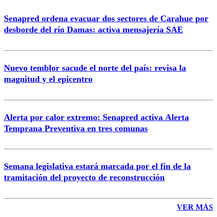
Senapred ordena evacuar dos sectores de Carahue por
Correo
desborde del río Damas: activa mensajería SAE
Nuevo temblor sacude el norte del país: revisa la
magnitud y el epicentro
Enviar comentario
Alerta por calor extremo: Senapred activa Alerta
Temprana Preventiva en tres comunas
Semana legislativa estará marcada por el fin de la
tramitación del proyecto de reconstrucción
VER MÁS