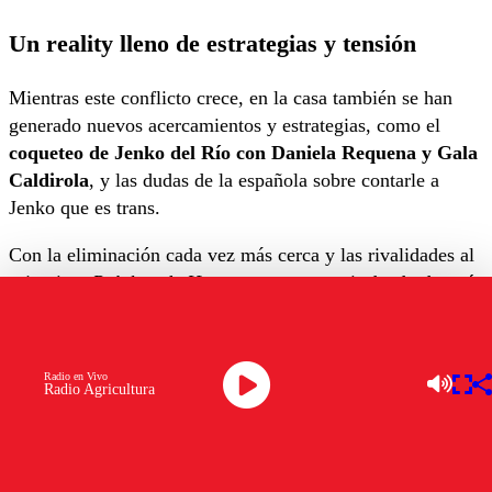
Un reality lleno de estrategias y tensión
Mientras este conflicto crece, en la casa también se han
generado nuevos acercamientos y estrategias, como el
coqueteo de Jenko del Río con Daniela Requena y Gala
Caldirola
, y las dudas de la española sobre contarle a
Jenko que es trans.
Con la eliminación cada vez más cerca y las rivalidades al
rojo vivo,
Palabra de Honor
promete seguir dando de qué
hablar en sus próximas jornadas.
OTROS TEMAS A EXPLORAR:
Radio en Vivo
Radio Agricultura
ANDRÉS CANIULEF
FÉLIX SOUMASTRE
PALABRA DE HONOR
Ver comentarios