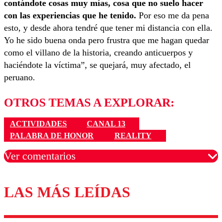
contándote cosas muy mías, cosa que no suelo hacer
con las experiencias que he tenido.
Por eso me da pena
esto, y desde ahora tendré que tener mi distancia con ella.
Yo he sido buena onda pero frustra que me hagan quedar
como el villano de la historia, creando anticuerpos y
haciéndote la víctima”, se quejará, muy afectado, el
peruano.
OTROS TEMAS A EXPLORAR:
ACTIVIDADES
CANAL 13
PALABRA DE HONOR
REALITY
Ver comentarios
LAS MÁS LEÍDAS
Los comentarios son moderados para garantizar un
diálogo respetuoso.
Nombre