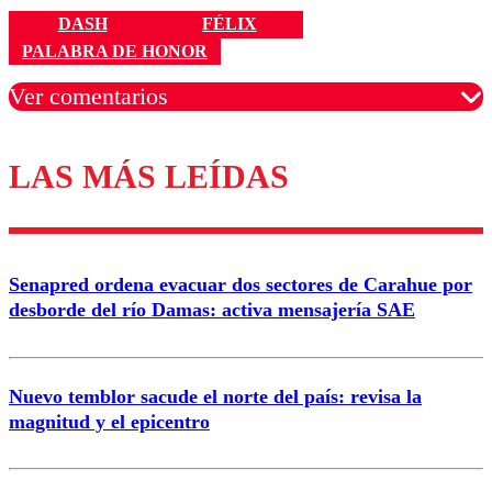
DASH
FÉLIX
PALABRA DE HONOR
Ver comentarios
LAS MÁS LEÍDAS
Los comentarios son moderados para garantizar un
diálogo respetuoso.
Nombre
Senapred ordena evacuar dos sectores de Carahue por
Correo
desborde del río Damas: activa mensajería SAE
Nuevo temblor sacude el norte del país: revisa la
magnitud y el epicentro
Enviar comentario