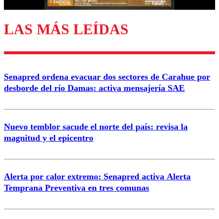
LAS MÁS LEÍDAS
Enviar comentario
Senapred ordena evacuar dos sectores de Carahue por
desborde del río Damas: activa mensajería SAE
Nuevo temblor sacude el norte del país: revisa la
magnitud y el epicentro
Alerta por calor extremo: Senapred activa Alerta
Temprana Preventiva en tres comunas