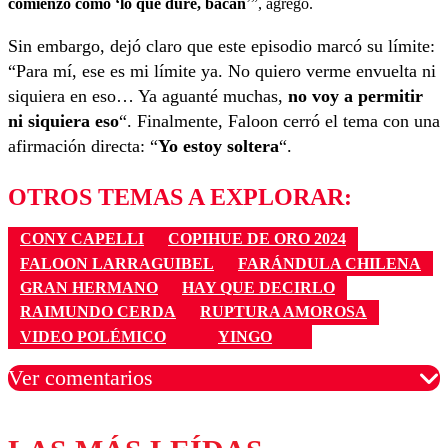
comienzo como ‘lo que dure, bacán
’”, agregó.
Sin embargo, dejó claro que este episodio marcó su límite:
“Para mí, ese es mi límite ya. No quiero verme envuelta ni
siquiera en eso… Ya aguanté muchas,
no voy a permitir
ni siquiera eso
“. Finalmente, Faloon cerró el tema con una
afirmación directa: “
Yo estoy soltera
“.
OTROS TEMAS A EXPLORAR:
CONY CAPELLI
COPIHUE DE ORO 2024
FALOON LARRAGUIBEL
FARÁNDULA CHILENA
GRAN HERMANO
HAY QUE DECIRLO
RAIMUNDO CERDA
RUPTURA AMOROSA
VIDEO POLÉMICO
YINGO
Ver comentarios
Los comentarios son moderados para garantizar un