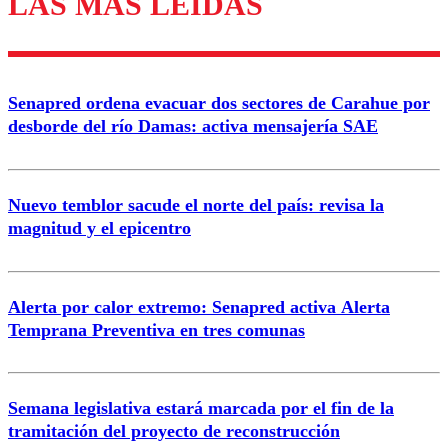
LAS MÁS LEÍDAS
diálogo respetuoso.
Nombre
Senapred ordena evacuar dos sectores de Carahue por
Correo
desborde del río Damas: activa mensajería SAE
Nuevo temblor sacude el norte del país: revisa la
magnitud y el epicentro
Enviar comentario
Alerta por calor extremo: Senapred activa Alerta
Temprana Preventiva en tres comunas
Semana legislativa estará marcada por el fin de la
tramitación del proyecto de reconstrucción