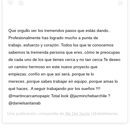
Que orgullo ver los tremendos pasos que estás dando..
Profesionalmente has logrado mucho a punta de
trabajo..esfuerzo y corazón. Todos los que te conocemos
sabemos la tremenda persona que eres..cómo te preocupas
de cada uno de los que tienes cerca y no tan cerca Te deseo
un camino hermoso en este nuevo proyecto que
empiezas..confío en que así será..porque te lo
mereces..porque sabes trabajar en equipo..porque amas lo
qué haces.. A seguir trabajando por los sueños !!!!
@martincarcamopapic Total look @jazminchebarchile ?
@danielsantanab
Una publicación compartida de
Ale Del Sante
(@aledelsante) el
20