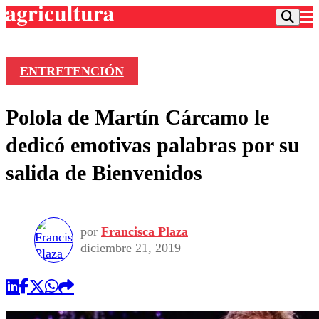
ENTRETENCIÓN
Podcast
Polola de Martín Cárcamo le
Frecuencias
Agricultura TV
dedicó emotivas palabras por su
Deportes
salida de Bienvenidos
Entretención
Colo Colo
Noticias
Motor
Vida Social
Otros Deportes
Dato Practico
Publicaciones en medios
por
Francisca Plaza
Seleccion Chilena
Economía
Opinión
diciembre 21, 2019
Torneo Internacional
Internacional
Programas
Torneo Nacional
Nacional
Comercial
Universidad Católica
Política
Universidad de Chile
Sustentabilidad