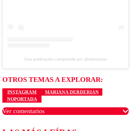
Una publicación compartida por @elisazulue
OTROS TEMAS A EXPLORAR:
INSTAGRAM
MARIANA DERDERIAN
NOPORTADA
Ver comentarios
Los comentarios son moderados para garantizar un