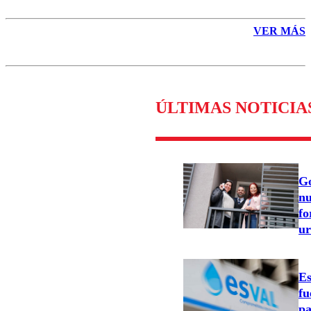
VER MÁS
ÚLTIMAS NOTICIA
Go
nu
fo
ur
Es
fu
pa