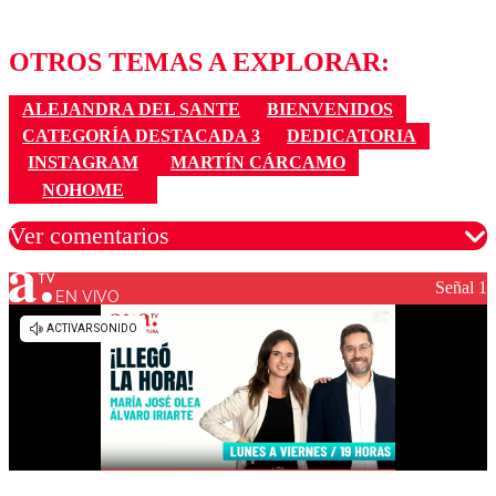
OTROS TEMAS A EXPLORAR:
ALEJANDRA DEL SANTE
BIENVENIDOS
CATEGORÍA DESTACADA 3
DEDICATORIA
INSTAGRAM
MARTÍN CÁRCAMO
NOHOME
Ver comentarios
Señal 1
EN VIVO
Los comentarios son moderados para garantizar un
diálogo respetuoso.
Nombre
Correo