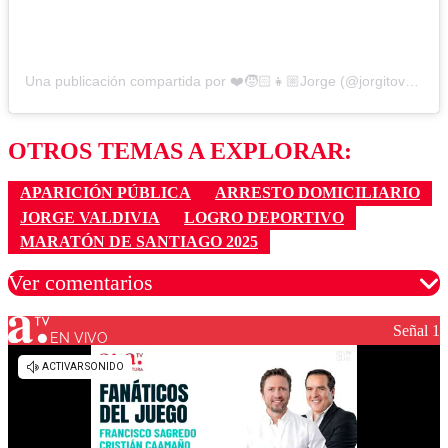
Una publicación compartida por ❤️🧒🏻👧🏼Jorge (@jorgitovaldivia)
OTROS TEMAS A EXPLORAR:
APARICIÓN PÚBLICA
ARRESTO DOMICILIARIO
JORGE VALDIVIA
LOGRO DEPORTIVO
MARATÓN DE SANTIAGO 2025
Ver comentarios
Señal 1
EN VIVO
Los comentarios son moderados para garantizar un
diálogo respetuoso.
Nombre