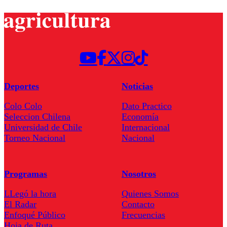
Deportes
Noticias
Colo Colo
Dato Practico
Seleccion Chilena
Economía
Universidad de Chile
Internacional
Torneo Nacional
Nacional
Programas
Nosotros
LLegó la hora
Quienes Somos
El Radar
Contacto
Enfoqué Público
Frecuencias
Hoja de Ruta