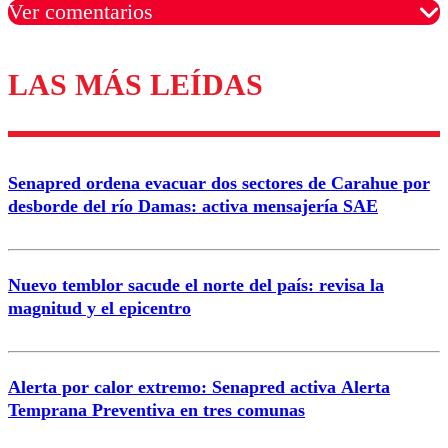
Ver comentarios
LAS MÁS LEÍDAS
Los comentarios son moderados para garantizar un
diálogo respetuoso.
Nombre
Senapred ordena evacuar dos sectores de Carahue por
Correo
desborde del río Damas: activa mensajería SAE
Nuevo temblor sacude el norte del país: revisa la
magnitud y el epicentro
Enviar comentario
Alerta por calor extremo: Senapred activa Alerta
Temprana Preventiva en tres comunas