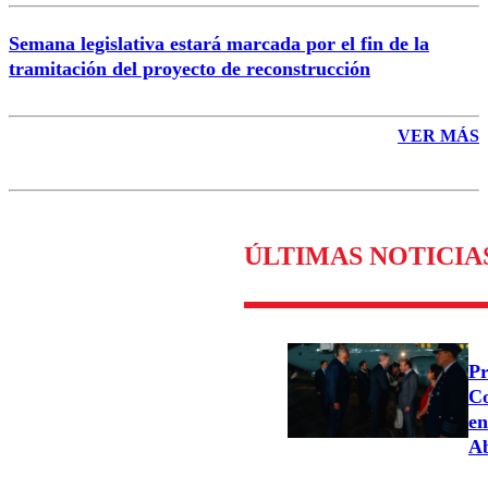
Semana legislativa estará marcada por el fin de la
tramitación del proyecto de reconstrucción
VER MÁS
ÚLTIMAS NOTICIA
Pr
Co
en
Ab