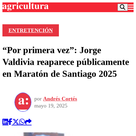
ENTRETENCIÓN
Podcast
“Por primera vez”: Jorge
Frecuencias
Agricultura TV
Valdivia reaparece públicamente
Deportes
en Maratón de Santiago 2025
Entretención
Colo Colo
Noticias
Motor
Vida Social
Otros Deportes
Dato Practico
Publicaciones en medios
por
Andrés Cortés
Seleccion Chilena
Economía
Opinión
mayo 19, 2025
Torneo Internacional
Internacional
Programas
Torneo Nacional
Nacional
Comercial
Universidad Católica
Política
Universidad de Chile
Sustentabilidad