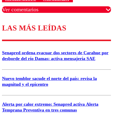
Ver comentarios
LAS MÁS LEÍDAS
Los comentarios son moderados para garantizar un
diálogo respetuoso.
Nombre
Senapred ordena evacuar dos sectores de Carahue por
Correo
desborde del río Damas: activa mensajería SAE
Nuevo temblor sacude el norte del país: revisa la
magnitud y el epicentro
Enviar comentario
Alerta por calor extremo: Senapred activa Alerta
Temprana Preventiva en tres comunas