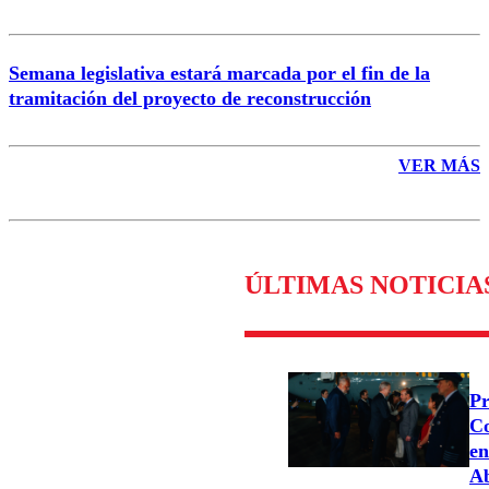
Semana legislativa estará marcada por el fin de la
tramitación del proyecto de reconstrucción
VER MÁS
ÚLTIMAS NOTICIA
Pr
Co
en
Ab