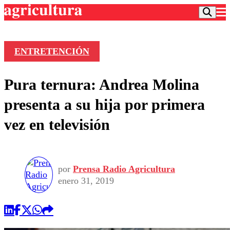
ENTRETENCIÓN
Podcast
Pura ternura: Andrea Molina
Frecuencias
Agricultura TV
presenta a su hija por primera
Deportes
vez en televisión
Entretención
Colo Colo
Noticias
Motor
Vida Social
Otros Deportes
Dato Practico
Publicaciones en medios
por
Prensa Radio Agricultura
Seleccion Chilena
Economía
Opinión
enero 31, 2019
Torneo Internacional
Internacional
Programas
Torneo Nacional
Nacional
Comercial
Universidad Católica
Política
Universidad de Chile
Sustentabilidad