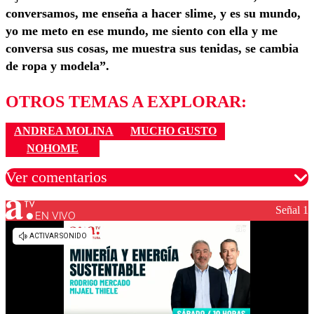
conversamos, me enseña a hacer slime, y es su mundo,
yo me meto en ese mundo, me siento con ella y me
conversa sus cosas, me muestra sus tenidas, se cambia
de ropa y modela”.
OTROS TEMAS A EXPLORAR:
ANDREA MOLINA
MUCHO GUSTO
NOHOME
Ver comentarios
Señal 1
EN VIVO
Los comentarios son moderados para garantizar un
diálogo respetuoso.
Nombre
Correo