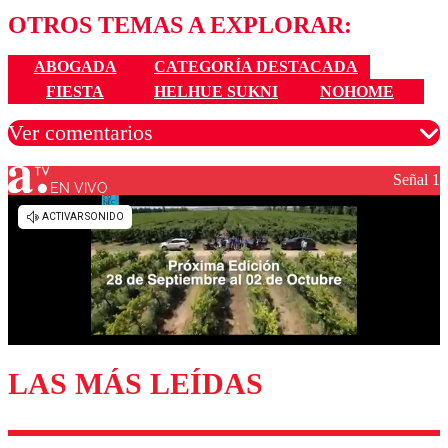
OTROS TEMAS A EXPLORAR:
ABOGADA
CATEGORÍA DESTACADA
FIESTA
HELHUE SUKNI
NOHOME
Ver comentarios
Señal 1
EN VIVO
Los comentarios son moderados para garantizar un
diálogo respetuoso.
Nombre
Correo
LAS MÁS LEÍDAS
Enviar comentario