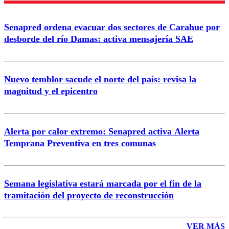
Senapred ordena evacuar dos sectores de Carahue por
Correo
desborde del río Damas: activa mensajería SAE
Nuevo temblor sacude el norte del país: revisa la
magnitud y el epicentro
Enviar comentario
Alerta por calor extremo: Senapred activa Alerta
Temprana Preventiva en tres comunas
Semana legislativa estará marcada por el fin de la
tramitación del proyecto de reconstrucción
VER MÁS