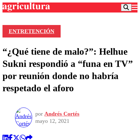
ENTRETENCIÓN
Podcast
“¿Qué tiene de malo?”: Helhue
Frecuencias
Agricultura TV
Sukni respondió a “funa en TV”
Deportes
por reunión donde no habría
Entretención
Colo Colo
Noticias
respetado el aforo
Motor
Vida Social
Otros Deportes
Dato Practico
Publicaciones en medios
Seleccion Chilena
Economía
Opinión
Torneo Internacional
Internacional
por
Andrés Cortés
Programas
Torneo Nacional
Nacional
mayo 12, 2021
Comercial
Universidad Católica
Política
Universidad de Chile
Sustentabilidad