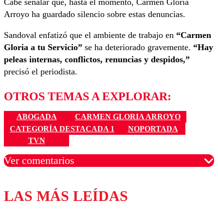
Cabe señalar que, hasta el momento, Carmen Gloria
Arroyo ha guardado silencio sobre estas denuncias.
Sandoval enfatizó que el ambiente de trabajo en
“Carmen
Gloria a tu Servicio”
se ha deteriorado gravemente.
“Hay
peleas internas, conflictos, renuncias y despidos,”
precisó el periodista.
OTROS TEMAS A EXPLORAR:
ABOGADA
CARMEN GLORIA ARROYO
CATEGORÍA DESTACADA 1
NOPORTADA
TVN
Ver comentarios
LAS MÁS LEÍDAS
Los comentarios son moderados para garantizar un
diálogo respetuoso.
Nombre