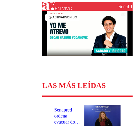
Universidad Católica
Política
Señal 1
Universidad de Chile
Sustentabilidad
EN VIVO
LAS MÁS LEÍDAS
Senapred
ordena
evacuar dos
sectores de
Carahue por