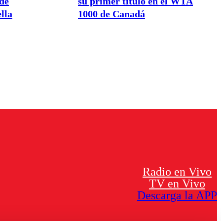
de
su primer título en el WTA
lla
1000 de Canadá
Radio en Vivo
TV en Vivo
Descarga la APP