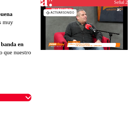
reconstrucción
Señal 2
buena
os muy
 banda en
o que nuestro