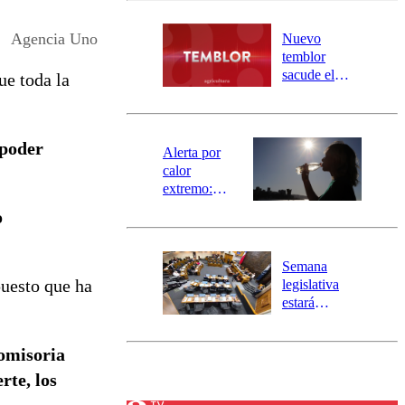
desborde del
río Damas:
Agencia Uno
Nuevo
activa
temblor
mensajería
sacude el
ue toda la
SAE
norte del país:
revisa la
magnitud y el
 poder
epicentro
Alerta por
calor
extremo:
Senapred
o
activa Alerta
Temprana
Preventiva en
Semana
tres comunas
uesto que ha
legislativa
estará
marcada por
el fin de la
romisoria
tramitación
del proyecto
rte, los
de