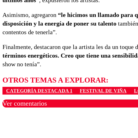
últimos años”
, expusieron los artistas.
Asimismo, agregaron
“le hicimos un llamado para q
disposición y la energía de poner su talento
también
contentos de tenerla”.
Finalmente, destacaron que la artista les da un toque 
términos energéticos. Creo que tiene una sensibilid
show no tenía”.
OTROS TEMAS A EXPLORAR:
CATEGORÍA DESTACADA 1
FESTIVAL DE VIÑA
L
Ver comentarios
Los comentarios son moder
Nombre