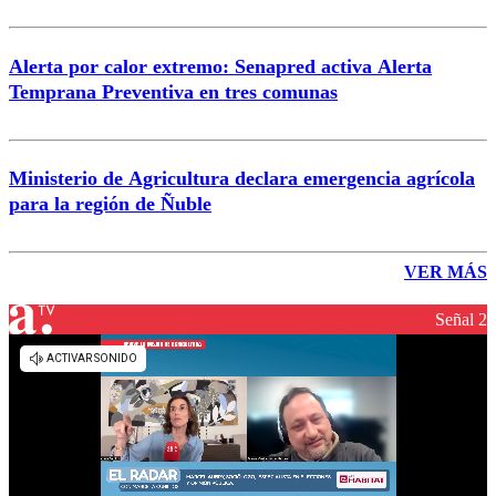
Alerta por calor extremo: Senapred activa Alerta
Temprana Preventiva en tres comunas
Ministerio de Agricultura declara emergencia agrícola
para la región de Ñuble
VER MÁS
Señal 2