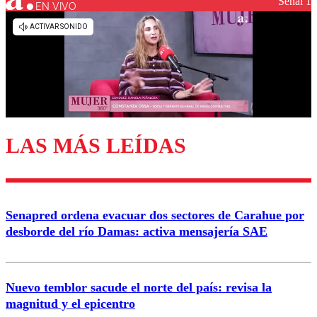
Señal 1
EN VIVO
Los comentarios son moderados para garantizar un
diálogo respetuoso.
Nombre
Correo
LAS MÁS LEÍDAS
Enviar comentario
Senapred ordena evacuar dos sectores de Carahue por
desborde del río Damas: activa mensajería SAE
Nuevo temblor sacude el norte del país: revisa la
magnitud y el epicentro