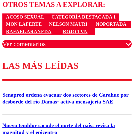
OTROS TEMAS A EXPLORAR:
ACOSO SEXUAL
CATEGORÍA DESTACADA 1
MON LAFERTE
NELSON MAURI
NOPORTADA
RAFAEL ARANEDA
ROJO TVN
Ver comentarios
LAS MÁS LEÍDAS
Los comentarios son moderados para garantizar un
diálogo respetuoso.
Nombre
Senapred ordena evacuar dos sectores de Carahue por
Correo
desborde del río Damas: activa mensajería SAE
Nuevo temblor sacude el norte del país: revisa la
magnitud y el epicentro