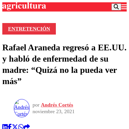
ENTRETENCIÓN
Podcast
Rafael Araneda regresó a EE.UU.
Frecuencias
Agricultura TV
y habló de enfermedad de su
Deportes
madre: “Quizá no la pueda ver
Entretención
Colo Colo
Noticias
más”
Motor
Vida Social
Otros Deportes
Dato Practico
Publicaciones en medios
Seleccion Chilena
Economía
Opinión
Torneo Internacional
Internacional
por
Andrés Cortés
Programas
Torneo Nacional
Nacional
noviembre 23, 2021
Comercial
Universidad Católica
Política
Universidad de Chile
Sustentabilidad