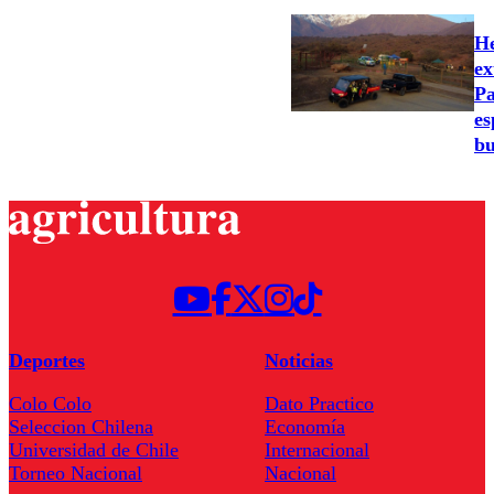
He
ex
Pa
es
bu
Deportes
Noticias
Colo Colo
Dato Practico
Seleccion Chilena
Economía
Universidad de Chile
Internacional
Torneo Nacional
Nacional