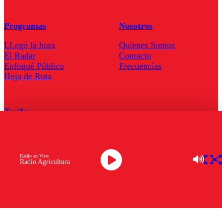
Programas
Nosotros
LLegó la hora
Quienes Somos
El Radar
Contacto
Enfoqué Público
Frecuencias
Hoja de Ruta
Tarifas
Comercial
Tarifas Servel Radio
Radio en Vivo
Radio Agricultura
Radio en Vivo
TV en Vivo
Descarga la APP