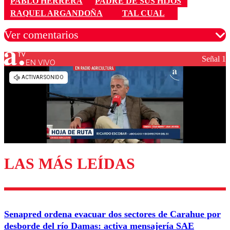
PABLO HERRERA
PADRE DE SUS HIJOS
RAQUEL ARGANDOÑA
TAL CUAL
Ver comentarios
Señal 1
EN VIVO
Los comentarios son moderados para garantizar un
diálogo respetuoso.
Nombre
Correo
LAS MÁS LEÍDAS
Enviar comentario
Senapred ordena evacuar dos sectores de Carahue por
desborde del río Damas: activa mensajería SAE