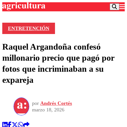
ENTRETENCIÓN
Podcast
Raquel Argandoña confesó
Frecuencias
Agricultura TV
millonario precio que pagó por
Deportes
fotos que incriminaban a su
Entretención
Colo Colo
Noticias
expareja
Motor
Vida Social
Otros Deportes
Dato Practico
Publicaciones en medios
Seleccion Chilena
Economía
Opinión
Torneo Internacional
Internacional
por
Andrés Cortés
Programas
Torneo Nacional
Nacional
marzo 18, 2026
Comercial
Universidad Católica
Política
Universidad de Chile
Sustentabilidad