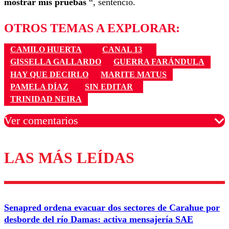
mostrar mis pruebas
“, sentenció.
OTROS TEMAS A EXPLORAR:
CAMILO HUERTA
CANAL 13
GISSELLA GALLARDO
GUERRA FARÁNDULA
HAY QUE DECIRLO
MARITE MATUS
PAMELA DÍAZ
SIN EDITAR
TRINIDAD NEIRA
Ver comentarios
LAS MÁS LEÍDAS
Los comentarios son moderados para garantizar un
diálogo respetuoso.
Nombre
Senapred ordena evacuar dos sectores de Carahue por
Correo
desborde del río Damas: activa mensajería SAE