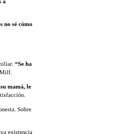
s a
reconstrucción
s no sé cómo
miliar.
“Se ha
 Milf.
 su mamá, le
tisfacción.
onesta. Sobre
uya existencia