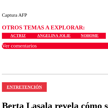
Captura AFP
OTROS TEMAS A EXPLORAR:
ACTRIZ
ANGELINA JOLIE
NOHOME
Ver comentarios
Los comentarios son moder
Nombre
ENTRETENCIÓN
Berta Lasala revela cómo s