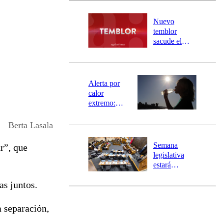
desborde del
río Damas:
Nuevo
activa
temblor
mensajería
sacude el
SAE
norte del país:
revisa la
magnitud y el
epicentro
Alerta por
calor
extremo:
Senapred
activa Alerta
Berta Lasala
Temprana
Preventiva en
Semana
r”, que
tres comunas
legislativa
estará
marcada por
s juntos.
el fin de la
tramitación
del proyecto
a separación,
de