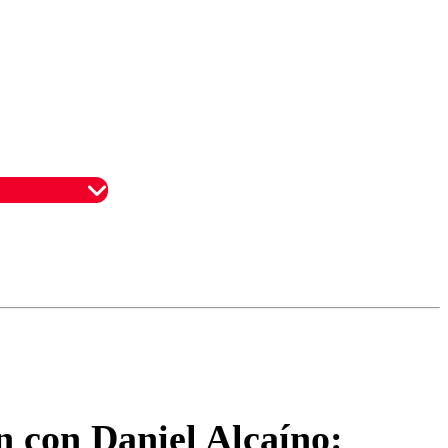
omentario
n con Daniel Alcaíno: