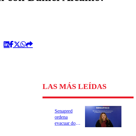
LAS MÁS LEÍDAS
Senapred
ordena
evacuar dos
sectores de
Carahue por