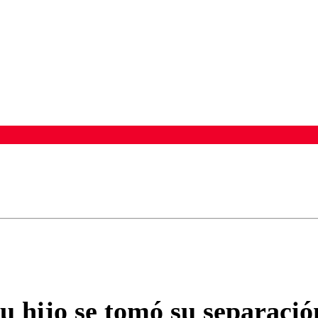
ados para garantizar un diálogo respetuoso.
Correo
Enviar c
u hijo se tomó su separació