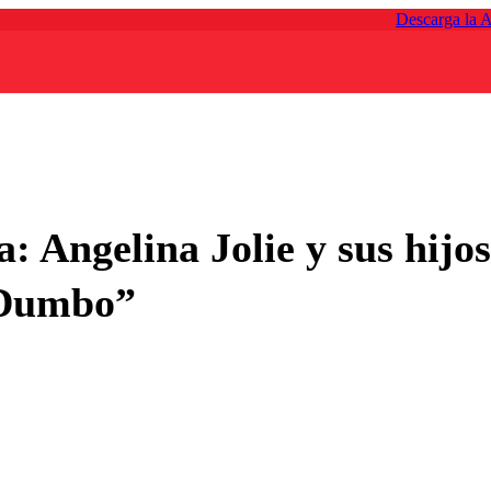
Descarga la 
: Angelina Jolie y sus hijo
 “Dumbo”