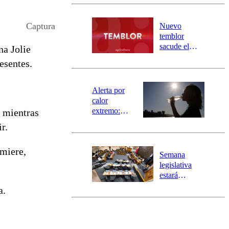
Carahue por
desborde del
río Damas:
Captura
Nuevo
activa
temblor
mensajería
sacude el
na Jolie
SAE
norte del país:
esentes.
revisa la
magnitud y el
epicentro
Alerta por
calor
extremo:
, mientras
Senapred
r.
activa Alerta
Temprana
emiere,
Preventiva en
Semana
tres comunas
legislativa
estará
marcada por
a.
el fin de la
tramitación
del proyecto
de