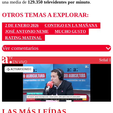
una media de
129.350 televidentes por minuto
.
OTROS TEMAS A EXPLORAR:
2 DE ENERO 2026
CONTIGO EN LA MAÑANA
JOSÉ ANTONIO NEME
MUCHO GUSTO
RATING MATINAL
Ver comentarios
Señal 1
EN VIVO
Los comentarios son moderados para garantizar un
diálogo respetuoso.
Nombre
Correo
LAS MÁS LEÍDAS