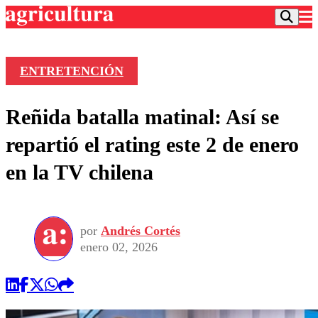
ENTRETENCIÓN
Podcast
Reñida batalla matinal: Así se
Frecuencias
Agricultura TV
repartió el rating este 2 de enero
Deportes
en la TV chilena
Entretención
Colo Colo
Noticias
Motor
Vida Social
Otros Deportes
Dato Practico
Publicaciones en medios
por
Andrés Cortés
Seleccion Chilena
Economía
Opinión
enero 02, 2026
Torneo Internacional
Internacional
Programas
Torneo Nacional
Nacional
Comercial
Universidad Católica
Política
Universidad de Chile
Sustentabilidad