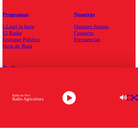
Programas
Nosotros
LLegó la hora
Quienes Somos
El Radar
Contacto
Enfoqué Público
Frecuencias
Hoja de Ruta
Tarifas
Comercial
Tarifas Servel Radio
Radio en Vivo
Radio Agricultura
Radio en Vivo
TV en Vivo
Descarga la APP