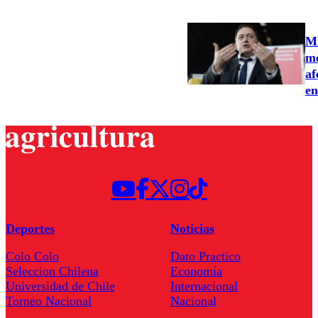
Mi
me
af
en
Deportes
Noticias
Colo Colo
Dato Practico
Seleccion Chilena
Economía
Universidad de Chile
Internacional
Torneo Nacional
Nacional