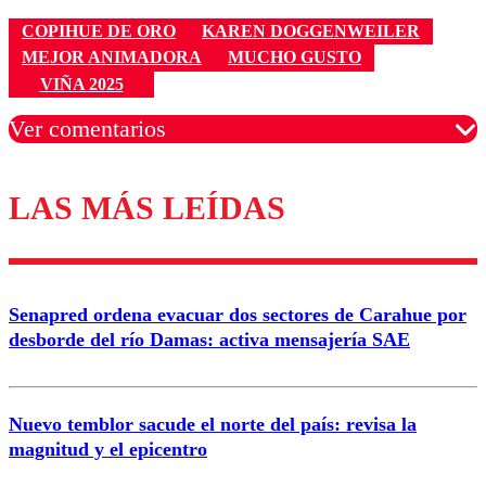
COPIHUE DE ORO
KAREN DOGGENWEILER
MEJOR ANIMADORA
MUCHO GUSTO
VIÑA 2025
Ver comentarios
LAS MÁS LEÍDAS
Los comentarios son moderados para garantizar un
diálogo respetuoso.
Nombre
Senapred ordena evacuar dos sectores de Carahue por
Correo
desborde del río Damas: activa mensajería SAE
Nuevo temblor sacude el norte del país: revisa la
magnitud y el epicentro
Enviar comentario