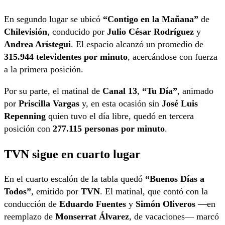
En segundo lugar se ubicó
“Contigo en la Mañana”
de
Chilevisión
, conducido por
Julio César Rodríguez
y
Andrea Arístegui
. El espacio alcanzó un promedio de
315.944 televidentes por minuto
, acercándose con fuerza
a la primera posición.
Por su parte, el matinal de
Canal 13
,
“Tu Día”
, animado
por
Priscilla Vargas
y, en esta ocasión sin
José Luis
Repenning
quien tuvo el día libre, quedó en tercera
posición con
277.115 personas por minuto
.
TVN sigue en cuarto lugar
En el cuarto escalón de la tabla quedó
“Buenos Días a
Todos”
, emitido por
TVN
. El matinal, que contó con la
conducción de
Eduardo Fuentes
y
Simón Oliveros
—en
reemplazo de
Monserrat Álvarez
, de vacaciones— marcó